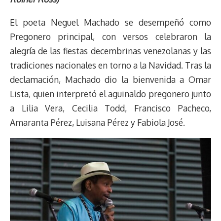
a
L
t
s
b
o
s
g
l
e
d
i
A
o
d
k
r
r
El poeta Neguel Machado se desempeñó como
s
n
p
o
o
y
a
e
Pregonero principal, con versos celebraron la
k
p
k
n
m
s
alegría de las fiestas decembrinas venezolanas y las
t
tradiciones nacionales en torno a la Navidad. Tras la
declamación, Machado dio la bienvenida a Omar
Lista, quien interpretó el aguinaldo pregonero junto
a Lilia Vera, Cecilia Todd, Francisco Pacheco,
Amaranta Pérez, Luisana Pérez y Fabiola José.