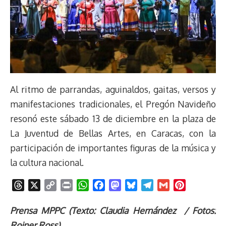
Al ritmo de parrandas, aguinaldos, gaitas, versos y
manifestaciones tradicionales, el Pregón Navideño
resonó este sábado 13 de diciembre en la plaza de
La Juventud de Bellas Artes, en Caracas, con la
participación de importantes figuras de la música y
la cultura nacional.
T
X
C
P
W
F
M
B
T
G
P
h
o
r
h
a
a
l
e
m
i
r
p
i
a
c
s
u
l
a
n
Prensa MPPC (Texto: Claudia Hernández / Fotos:
e
y
n
t
e
t
e
e
i
t
Roiner Ross)