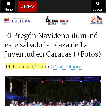
EN VIVO
Menú
Buscar
Alba
Ciudad
El Pregón Navideño iluminó
este sábado la plaza de La
96.3
Juventud en Caracas (+Fotos)
FM
14 diciembre, 2025
•
0 Comentarios