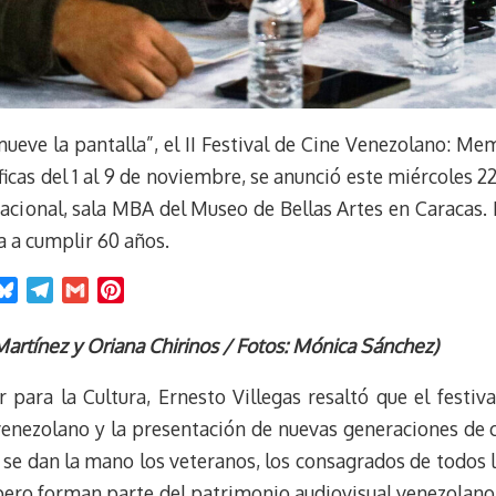
 mueve la pantalla”, el II Festival de Cine Venezolano: M
cas del 1 al 9 de noviembre, se anunció este miércoles 2
cional, sala MBA del Museo de Bellas Artes en Caracas. 
 a cumplir 60 años.
B
T
G
P
l
e
m
i
u
l
a
n
rtínez y Oriana Chirinos / Fotos: Mónica Sánchez)
e
e
i
t
 para la Cultura, Ernesto Villegas resaltó que el festiv
s
g
l
e
k
r
r
 venezolano y la presentación de nuevas generaciones de c
y
a
e
 se dan la mano los veteranos, los consagrados de todos 
m
s
 pero forman parte del patrimonio audiovisual venezolan