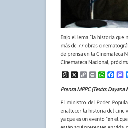
Bajo el lema “la historia que
más de 77 obras cinematográfi
de prensa en la Cinemateca Na
Cinemateca Nacional, próxima
T
X
C
P
W
F
M
h
o
r
h
a
a
r
p
i
a
c
s
Prensa MPPC (Texto: Dayana Ma
e
y
n
t
e
t
El ministro del Poder Popular
a
L
t
s
b
o
d
i
A
o
d
enaltecer la historia del cine
s
n
p
o
o
ya que es un evento “en el que
k
p
k
n
están aquí presentes en vida,