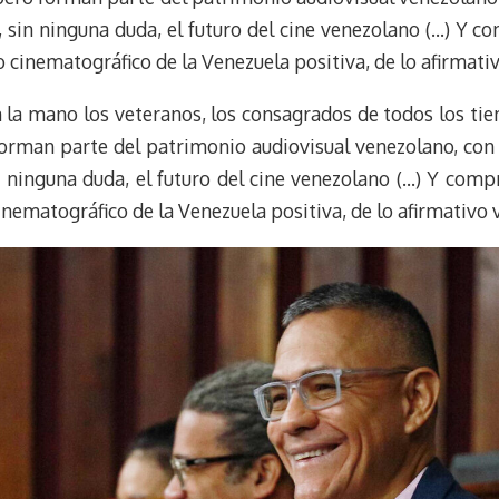
t
, sin ninguna duda, el futuro del cine venezolano (…) Y 
o cinematográfico de la Venezuela positiva, de lo afirmati
n la mano los veteranos, los consagrados de todos los tie
 forman parte del patrimonio audiovisual venezolano, con
n ninguna duda, el futuro del cine venezolano (…) Y com
inematográfico de la Venezuela positiva, de lo afirmativo