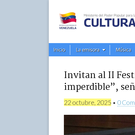
Alba
Ciudad
96.3
Menú
Skip
Inicio
La emisora
Música
principal
FM
to
content
Invitan al II Fes
imperdible”, seña
22 octubre, 2025
•
0 Com