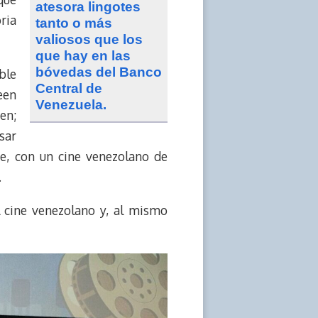
atesora lingotes
ria
tanto o más
valiosos que los
que hay en las
bóvedas del Banco
ble
Central de
een
Venezuela.
en;
sar
e, con un cine venezolano de
.
el cine venezolano y, al mismo