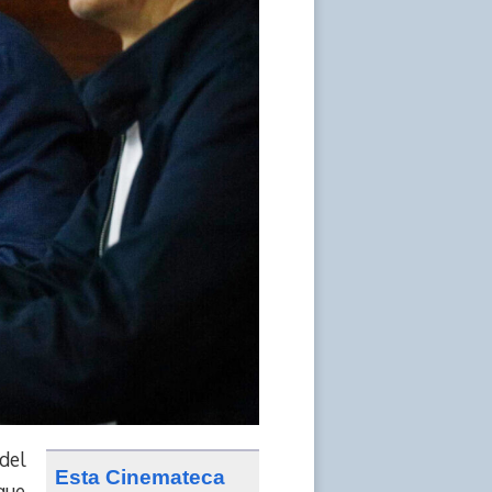
del
Esta Cinemateca
que