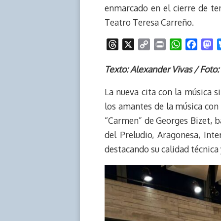
enmarcado en el cierre de te
Teatro Teresa Carreño.
T
X
C
P
W
F
M
h
o
r
h
a
a
r
p
i
a
c
s
Texto: Alexander Vivas / Foto:
e
y
n
t
e
t
La nueva cita con la música si
a
L
t
s
b
o
d
i
A
o
d
los amantes de la música con o
s
n
p
o
o
“Carmen” de Georges Bizet, b
k
p
k
n
del Preludio, Aragonesa, In
destacando su calidad técnica 