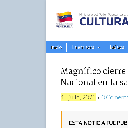
Alba
Ciudad
96.3
Menú
Skip
Inicio
La emisora
Música
principal
FM
to
content
Magnífico cierre
Nacional en la sa
15 julio, 2025
•
0 Comenta
ESTA NOTICIA FUE PU