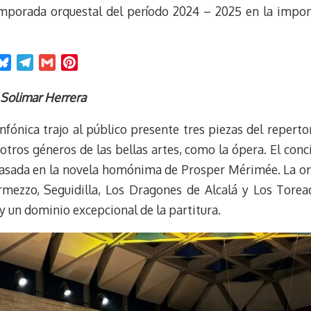
mporada orquestal del período 2024 – 2025 en la impone
B
T
G
P
l
e
m
i
u
l
a
n
 Solimar Herrera
e
e
i
t
nfónica trajo al público presente tres piezas del repert
s
g
l
e
k
r
r
tros géneros de las bellas artes, como la ópera. El conci
y
a
e
asada en la novela homónima de Prosper Mérimée. La orq
m
s
termezzo, Seguidilla, Los Dragones de Alcalá y Los Tor
t
y un dominio excepcional de la partitura.