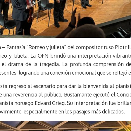
a – Fantasía “Romeo y Julieta” del compositor ruso Piotr Il
meo y Julieta. La OFN brindó una interpretación vibran
 el drama de la tragedia. La profunda comprensión de 
esentes, logrando una conexión emocional que se reflejó e
esta regresó al escenario para dar la bienvenida al piani
 una reverencia al público, Bustamante ejecutó el Conci
nista noruego Edvard Grieg. Su interpretación fue brill
vimiento, especialmente en los pasajes más delicados.