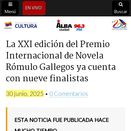
EN VIVO
Menú
Buscar
Alba
Ciudad
La XXI edición del Premio
Internacional de Novela
96.3
Rómulo Gallegos ya cuenta
FM
con nueve finalistas
30 junio, 2025
•
0 Comentarios
ESTA NOTICIA FUE PUBLICADA HACE
MUCHO TIEMPO