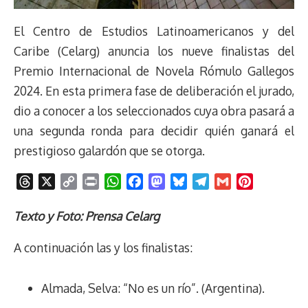
El Centro de Estudios Latinoamericanos y del
Caribe (Celarg) anuncia los nueve finalistas del
Premio Internacional de Novela Rómulo Gallegos
2024. En esta primera fase de deliberación el jurado,
dio a conocer a los seleccionados cuya obra pasará a
una segunda ronda para decidir quién ganará el
prestigioso galardón que se otorga.
T
X
C
P
W
F
M
B
T
G
P
h
o
r
h
a
a
l
e
m
i
r
p
i
a
c
s
u
l
a
n
Texto y Foto: Prensa Celarg
e
y
n
t
e
t
e
e
i
t
A continuación las y los finalistas:
a
L
t
s
b
o
s
g
l
e
d
i
A
o
d
k
r
r
s
n
p
o
o
y
a
e
Almada, Selva: “No es un río”. (Argentina).
k
p
k
n
m
s