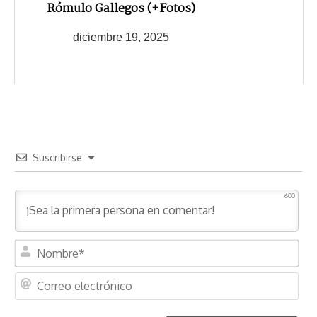
Rómulo Gallegos (+Fotos)
diciembre 19, 2025
Suscribirse
600
N
o
m
C
b
o
r
r