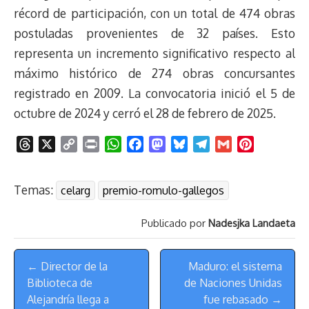
récord de participación, con un total de 474 obras
postuladas provenientes de 32 países. Esto
representa un incremento significativo respecto al
máximo histórico de 274 obras concursantes
registrado en 2009. La convocatoria inició el 5 de
octubre de 2024 y cerró el 28 de febrero de 2025.
T
X
C
P
W
F
M
B
T
G
P
h
o
r
h
a
a
l
e
m
i
r
p
i
a
c
s
u
l
a
n
Temas:
celarg
premio-romulo-gallegos
e
y
n
t
e
t
e
e
i
t
a
L
t
s
b
o
s
g
l
e
Publicado por
Nadesjka Landaeta
d
i
A
o
d
k
r
r
s
n
p
o
o
y
a
e
Menú
k
p
k
n
m
s
← Director de la
Maduro: el sistema
de
t
Biblioteca de
de Naciones Unidas
Navegación
Alejandría llega a
fue rebasado →