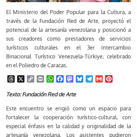
El Ministerio del Poder Popular para la Cultura, a
través de la Fundación Red de Arte, proyectó el
potencial de la artesanía venezolana y posicionó a
sus creadores como prestadores de servicios
turísticos culturales en el 3er Intercambio
Binacional Turístico Venezuela-Türkiye, celebrado
en el Poliedro de Caracas.
T
X
C
P
W
F
M
B
T
G
P
h
o
r
h
a
a
l
e
m
i
r
p
i
a
c
s
u
l
a
n
Texto: Fundación Red de Arte
e
y
n
t
e
t
e
e
i
t
Este encuentro se erigió como un espacio para
a
L
t
s
b
o
s
g
l
e
d
i
A
o
d
k
r
r
fortalecer la cooperación turístico-cultural, con
s
n
p
o
o
y
a
e
especial énfasis en la calidad y originalidad de la
k
p
k
n
m
s
artesanía venezolana. Los asistentes pudieron