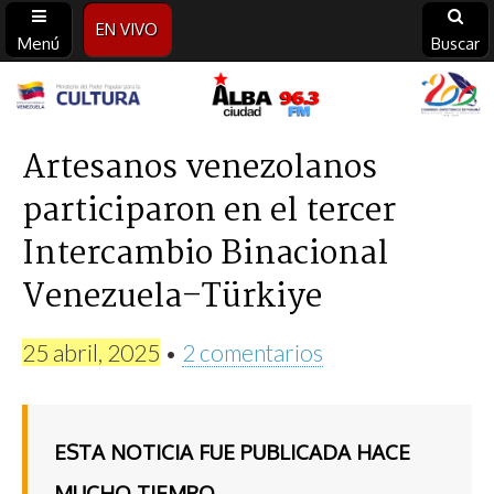
EN VIVO
Menú
Buscar
Alba
Ciudad
Artesanos venezolanos
participaron en el tercer
96.3
Intercambio Binacional
FM
Venezuela–Türkiye
25 abril, 2025
•
2 comentarios
ESTA NOTICIA FUE PUBLICADA HACE
MUCHO TIEMPO