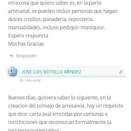
otra cosa que quiero saber es, en la parte
n
i
artesanal, se pueden incluir personas que hagan
c
dulces criollos, panaderia, reposteria,
o
manualidades, incluso pediquir-maniquiur.
Espero respuesta
Muchas Gracias
Responder
JOSE LUIS BOTELLO MENDEZ
1 Año atrás
Buenos dias, quisiera saber lo siguiente, en la
creacion del consejo de artesanos, hay un requisito
que dice: carta aval emitidas por comunas e
instituciones que reconozcan formalmente la
instancia organizativa.