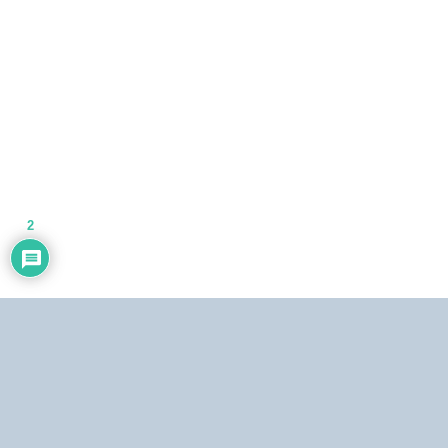
2
Dirección:
Centro Simón Bolívar, Torre Norte, piso 19. El Silencio, Caracas,
República Bolivariana de Venezuela.
Teléfonos:
Estudio: (0212) 481.5408, 481.9861.