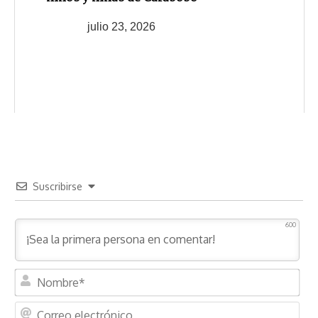
julio 23, 2026
Suscribirse
600
N
o
m
C