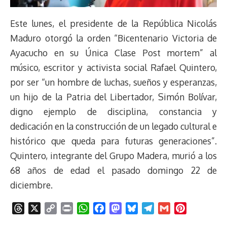
Este lunes, el presidente de la República Nicolás
Maduro otorgó la orden “Bicentenario Victoria de
Ayacucho en su Única Clase Post mortem” al
músico, escritor y activista social Rafael Quintero,
por ser “un hombre de luchas, sueños y esperanzas,
un hijo de la Patria del Libertador, Simón Bolívar,
digno ejemplo de disciplina, constancia y
dedicación en la construcción de un legado cultural e
histórico que queda para futuras generaciones”.
Quintero, integrante del Grupo Madera, murió a los
68 años de edad el pasado domingo 22 de
diciembre.
T
X
C
P
W
F
M
B
T
G
P
h
o
r
h
a
a
l
e
m
i