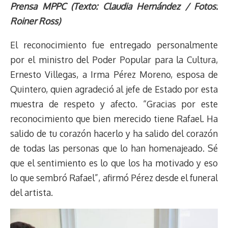
r
p
i
a
c
s
u
l
a
n
Prensa MPPC (Texto: Claudia Hernández / Fotos:
e
y
n
t
e
t
e
e
i
t
Roiner Ross)
a
L
t
s
b
o
s
g
l
e
d
i
A
o
d
k
r
r
El reconocimiento fue entregado personalmente
s
n
p
o
o
y
a
e
por el ministro del Poder Popular para la Cultura,
k
p
k
n
m
s
Ernesto Villegas, a Irma Pérez Moreno, esposa de
t
Quintero, quien agradeció al jefe de Estado por esta
muestra de respeto y afecto. “Gracias por este
reconocimiento que bien merecido tiene Rafael. Ha
salido de tu corazón hacerlo y ha salido del corazón
de todas las personas que lo han homenajeado. Sé
que el sentimiento es lo que los ha motivado y eso
lo que sembró Rafael”, afirmó Pérez desde el funeral
del artista.