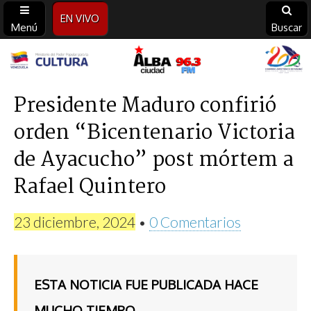
EN VIVO
Menú
Buscar
Alba
Ciudad
Presidente Maduro confirió
orden “Bicentenario Victoria
96.3
de Ayacucho” post mórtem a
FM
Rafael Quintero
23 diciembre, 2024
•
0 Comentarios
ESTA NOTICIA FUE PUBLICADA HACE
MUCHO TIEMPO