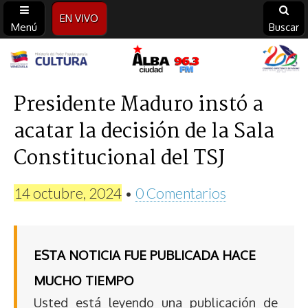
EN VIVO
Menú
Buscar
Alba
Ciudad
Presidente Maduro instó a
acatar la decisión de la Sala
96.3
Constitucional del TSJ
FM
14 octubre, 2024
•
0 Comentarios
ESTA NOTICIA FUE PUBLICADA HACE
MUCHO TIEMPO
Usted está leyendo una publicación de