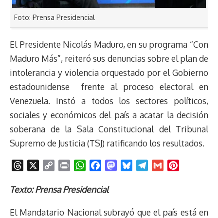
Foto: Prensa Presidencial
El Presidente Nicolás Maduro, en su programa “Con
Maduro Más”, reiteró sus denuncias sobre el plan de
intolerancia y violencia orquestado por el Gobierno
estadounidense frente al proceso electoral en
Venezuela. Instó a todos los sectores políticos,
sociales y económicos del país a acatar la decisión
soberana de la Sala Constitucional del Tribunal
Supremo de Justicia (TSJ) ratificando los resultados.
T
X
C
P
W
F
M
B
T
G
P
h
o
r
h
a
a
l
e
m
i
r
p
i
a
c
s
u
l
a
n
Texto: Prensa Presidencial
e
y
n
t
e
t
e
e
i
t
El Mandatario Nacional subrayó que el país está en
a
L
t
s
b
o
s
g
l
e