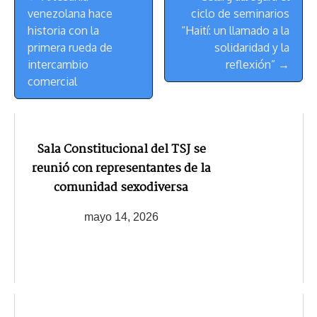
de
t
venezolana hace
ciclo de seminarios
Navegación
historia con la
“Haití: un llamado a la
primera rueda de
solidaridad y la
intercambio
reflexión” →
comercial
Sala Constitucional del TSJ se
reunió con representantes de la
comunidad sexodiversa
mayo 14, 2026