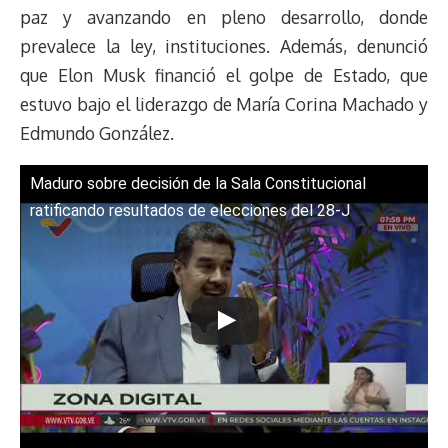
d
i
A
o
d
k
r
r
paz y avanzando en pleno desarrollo, donde
s
n
p
o
o
y
a
e
prevalece la ley, instituciones. Además, denunció
k
p
k
n
m
s
que Elon Musk financió el golpe de Estado, que
t
estuvo bajo el liderazgo de María Corina Machado y
Edmundo González.
Maduro sobre decisión de la Sala Constitucional
ratificando resultados de elecciones del 28-J