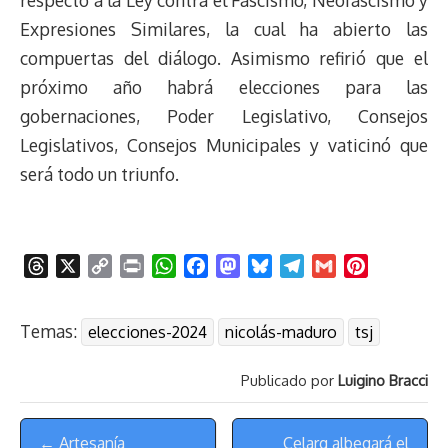
Expresiones Similares, la cual ha abierto las
compuertas del diálogo. Asimismo refirió que el
próximo año habrá elecciones para las
gobernaciones, Poder Legislativo, Consejos
Legislativos, Consejos Municipales y vaticinó que
será todo un triunfo.
T
X
C
P
W
F
M
B
T
G
P
h
o
r
h
a
a
l
e
m
i
r
p
i
a
c
s
u
l
a
n
Temas:
elecciones-2024
nicolás-maduro
tsj
e
y
n
t
e
t
e
e
i
t
a
L
t
s
b
o
s
g
l
e
Publicado por
Luigino Bracci
d
i
A
o
d
k
r
r
s
n
p
o
o
y
a
e
Menú
k
p
k
n
m
s
← Artesanía
Celarg albegará el