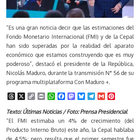
“Es una gran noticia decir que las estimaciones del
Fondo Monetario Internacional (FMI) y de la Cepal
han sido superadas por la realidad del aparato
económico que estamos construyendo que es muy
poderoso”, destacó el presidente de la República,
Nicolás Maduro, durante la transmisión N° 56 de su
programa multiplataforma Con Maduro +.
T
X
C
P
W
F
M
B
T
G
P
h
o
r
h
a
a
l
e
m
i
r
p
i
a
c
s
u
l
a
n
Texto: Últimas Noticias / Foto: Prensa Presidencial
e
y
n
t
e
t
e
e
i
t
“El FMI estimaba un 4% de crecimiento (del
a
L
t
s
b
o
s
g
l
e
Producto Interno Bruto) este año, la Cepal hablaba
d
i
A
o
d
k
r
r
de 4.5%; pero resulta que el primer semestre fue