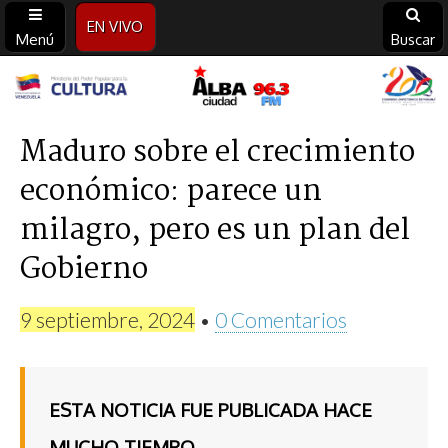
EN VIVO
Menú
Buscar
Alba
Ciudad
Maduro sobre el crecimiento
económico: parece un
96.3
milagro, pero es un plan del
FM
Gobierno
9 septiembre, 2024
•
0 Comentarios
ESTA NOTICIA FUE PUBLICADA HACE
MUCHO TIEMPO