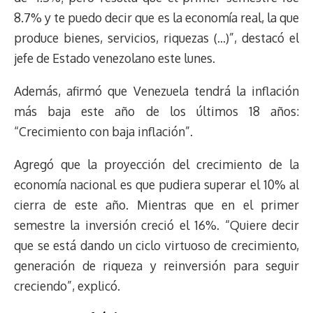
s
n
p
o
o
y
a
e
8.7% y te puedo decir que es la economía real, la que
k
p
k
n
m
s
t
produce bienes, servicios, riquezas (…)”, destacó el
jefe de Estado venezolano este lunes.
Además, afirmó que Venezuela tendrá la inflación
más baja este año de los últimos 18 años:
“Crecimiento con baja inflación”.
Agregó que la proyección del crecimiento de la
economía nacional es que pudiera superar el 10% al
cierra de este año. Mientras que en el primer
semestre la inversión creció el 16%. “Quiere decir
que se está dando un ciclo virtuoso de crecimiento,
generación de riqueza y reinversión para seguir
creciendo”, explicó.