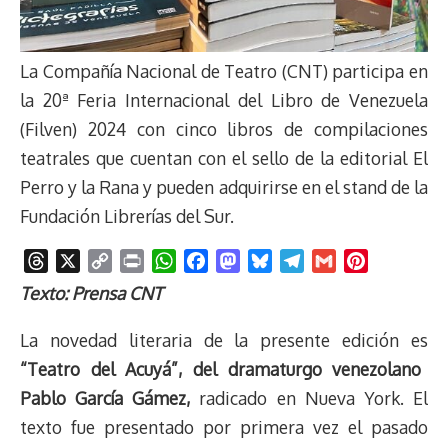
La Compañía Nacional de Teatro (CNT) participa en
la 20ª Feria Internacional del Libro de Venezuela
(Filven) 2024 con cinco libros de compilaciones
teatrales que cuentan con el sello de la editorial El
Perro y la Rana y pueden adquirirse en el stand de la
Fundación Librerías del Sur.
T
X
C
P
W
F
M
B
T
G
P
h
o
r
h
a
a
l
e
m
i
Texto: Prensa CNT
r
p
i
a
c
s
u
l
a
n
e
y
n
t
e
t
e
e
i
t
La novedad literaria de la presente edición es
a
L
t
s
b
o
s
g
l
e
“Teatro del Acuyá”, del dramaturgo venezolano
d
i
A
o
d
k
r
r
Pablo García Gámez,
radicado en Nueva York. El
s
n
p
o
o
y
a
e
texto fue presentado por primera vez el pasado
k
p
k
n
m
s