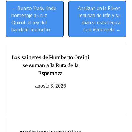
Menú
k
p
k
n
m
s
← Benito Yrady rinde
Analizan en la Filven
de
t
homenaje a Cruz
realidad de Irán y su
Navegación
Quinal, el rey del
alianza estratégica
bandolín morocho
con Venezuela →
Los sainetes de Humberto Orsini
se suman a la Ruta de la
Esperanza
agosto 3, 2026