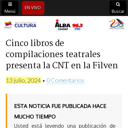
EN VIVO
Menú
Buscar
Alba
Ciudad
Cinco libros de
compilaciones teatrales
96.3
presenta la CNT en la Filven
FM
13 julio, 2024
•
0 Comentarios
ESTA NOTICIA FUE PUBLICADA HACE
MUCHO TIEMPO
Usted está leyendo una publicación de