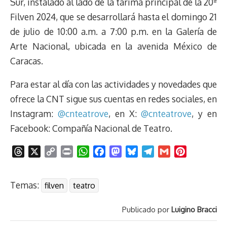
Sur, instalado al lado de la tarima principal de la 20ª
Filven 2024, que se desarrollará hasta el domingo 21
de julio de 10:00 a.m. a 7:00 p.m. en la Galería de
Arte Nacional, ubicada en la avenida México de
Caracas.
Para estar al día con las actividades y novedades que
ofrece la CNT sigue sus cuentas en redes sociales, en
Instagram:
@cnteatrove
, en X:
@cnteatrove
, y en
Facebook: Compañía Nacional de Teatro.
T
X
C
P
W
F
M
B
T
G
P
h
o
r
h
a
a
l
e
m
i
r
p
i
a
c
s
u
l
a
n
Temas:
filven
teatro
e
y
n
t
e
t
e
e
i
t
a
L
t
s
b
o
s
g
l
e
Publicado por
Luigino Bracci
d
i
A
o
d
k
r
r
s
n
p
o
o
y
a
e