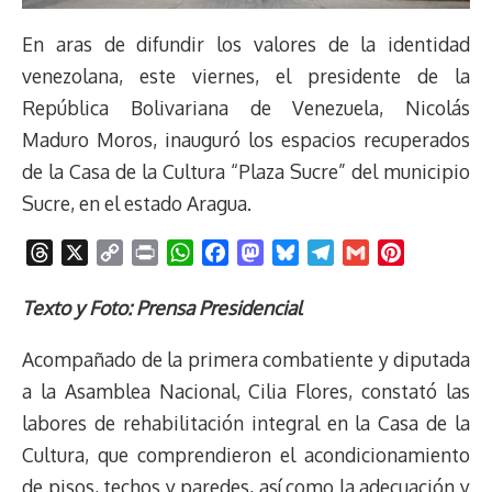
En aras de difundir los valores de la identidad
venezolana, este viernes, el presidente de la
República Bolivariana de Venezuela, Nicolás
Maduro Moros, inauguró los espacios recuperados
de la Casa de la Cultura “Plaza Sucre” del municipio
Sucre, en el estado Aragua.
T
X
C
P
W
F
M
B
T
G
P
h
o
r
h
a
a
l
e
m
i
r
p
i
a
c
s
u
l
a
n
Texto y Foto: Prensa Presidencial
e
y
n
t
e
t
e
e
i
t
Acompañado de la primera combatiente y diputada
a
L
t
s
b
o
s
g
l
e
d
i
A
o
d
k
r
r
a la Asamblea Nacional, Cilia Flores, constató las
s
n
p
o
o
y
a
e
labores de rehabilitación integral en la Casa de la
k
p
k
n
m
s
Cultura, que comprendieron el acondicionamiento
t
de pisos, techos y paredes, así como la adecuación y