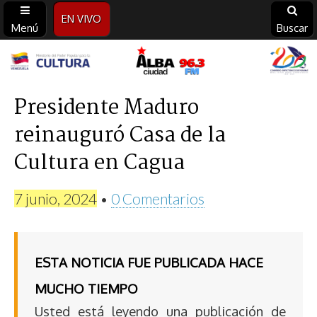
EN VIVO
Menú
Buscar
Alba
Ciudad
Presidente Maduro
reinauguró Casa de la
96.3
Cultura en Cagua
FM
7 junio, 2024
•
0 Comentarios
ESTA NOTICIA FUE PUBLICADA HACE
MUCHO TIEMPO
Usted está leyendo una publicación de