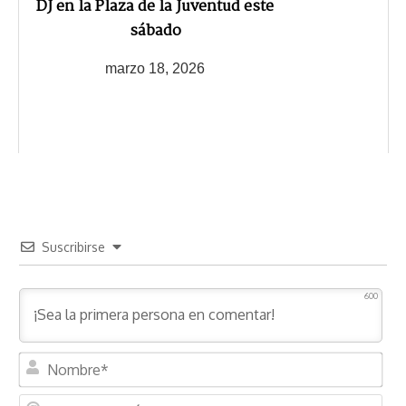
DJ en la Plaza de la Juventud este
sábado
marzo 18, 2026
Suscribirse
600
N
o
m
C