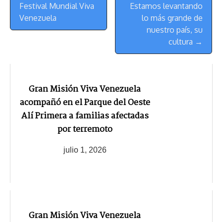
de
Festival Mundial Viva
Estamos levantando
Navegación
Venezuela
lo más grande de
nuestro país, su
cultura →
Gran Misión Viva Venezuela
acompañó en el Parque del Oeste
Alí Primera a familias afectadas
por terremoto
julio 1, 2026
Gran Misión Viva Venezuela