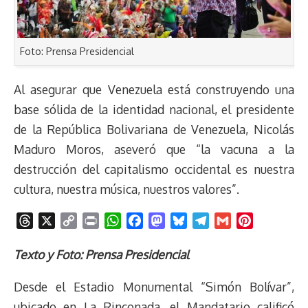
Foto: Prensa Presidencial
Al asegurar que Venezuela está construyendo una
base sólida de la identidad nacional, el presidente
de la República Bolivariana de Venezuela, Nicolás
Maduro Moros, aseveró que “la vacuna a la
destrucción del capitalismo occidental es nuestra
cultura, nuestra música, nuestros valores”.
T
X
C
P
W
F
M
B
T
G
P
h
o
r
h
a
a
l
e
m
i
r
p
i
a
c
s
u
l
a
n
Texto y Foto: Prensa Presidencial
e
y
n
t
e
t
e
e
i
t
Desde el Estadio Monumental “Simón Bolívar”,
a
L
t
s
b
o
s
g
l
e
d
i
A
o
d
k
r
r
ubicado en La Rinconada, el Mandatario calificó