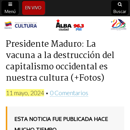
EN VIVO
Menú
Buscar
Alba
Ciudad
Presidente Maduro: La
vacuna a la destrucción del
96.3
capitalismo occidental es
FM
nuestra cultura (+Fotos)
11 mayo, 2024
•
0 Comentarios
ESTA NOTICIA FUE PUBLICADA HACE
MUCHO TIEMPO