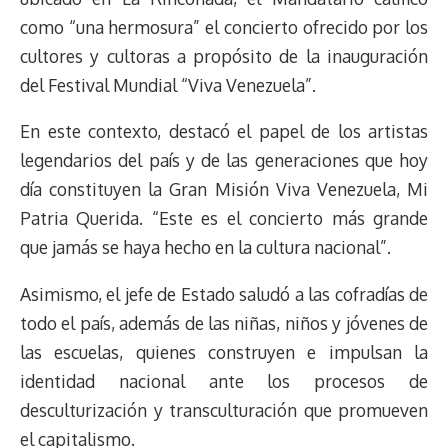
s
n
p
o
o
y
a
e
como “una hermosura” el concierto ofrecido por los
k
p
k
n
m
s
cultores y cultoras a propósito de la inauguración
t
del Festival Mundial “Viva Venezuela”.
En este contexto, destacó el papel de los artistas
legendarios del país y de las generaciones que hoy
día constituyen la Gran Misión Viva Venezuela, Mi
Patria Querida. “Este es el concierto más grande
que jamás se haya hecho en la cultura nacional”.
Asimismo, el jefe de Estado saludó a las cofradías de
todo el país, además de las niñas, niños y jóvenes de
las escuelas, quienes construyen e impulsan la
identidad nacional ante los procesos de
desculturización y transculturación que promueven
el capitalismo.