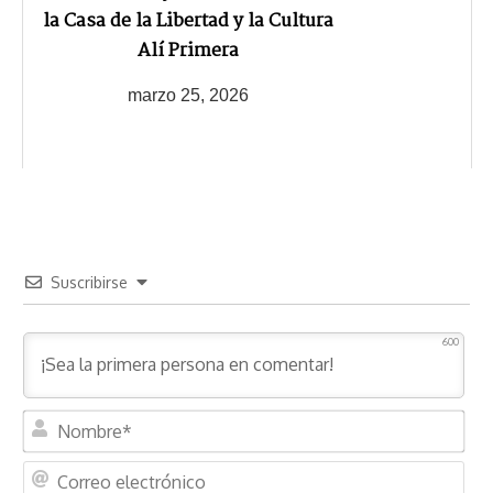
la Casa de la Libertad y la Cultura
Alí Primera
marzo 25, 2026
Suscribirse
600
N
o
m
C