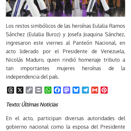
Los restos simbólicos de las heroínas Eulalia Ramos
Sánchez (Eulalia Buroz) y Josefa Joaquina Sánchez,
ingresaron este viernes al Panteón Nacional, en
acto liderado por el Presidente de Venezuela,
Nicolás Maduro, quien rindió homenaje tributo a
tan importantes mujeres heroínas de la
independencia del país.
T
X
C
P
W
F
M
B
T
G
P
h
o
r
h
a
a
l
e
m
i
r
p
i
a
c
s
u
l
a
n
Texto: Últimas Noticias
e
y
n
t
e
t
e
e
i
t
En el acto, participan diversas autoridades del
a
L
t
s
b
o
s
g
l
e
d
i
A
o
d
k
r
r
gobierno nacional como la esposa del Presidente