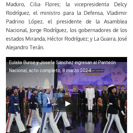
s
n
p
o
o
y
a
e
Maduro, Cilia Flores; la vicepresidenta Delcy
k
p
k
n
m
s
Rodríguez, el ministro para la Defensa, Vladimir
t
Padrino López, el presidente de la Asamblea
Nacional, Jorge Rodríguez, los gobernadores de los
estados Miranda, Héctor Rodríguez; y La Guaira, José
Alejandro Terán.
Eulalia Buroz y Josefa Sánchez ingresan al Panteón
Nacional, acto completo, 8 marzo 2024