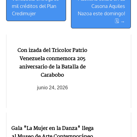
Navegación
mil créditos del Plan
Casona Aquiles
Credimujer
Nazoa este domingo!
🗓 →
Con izada del Tricolor Patrio
Venezuela conmemora 205
aniversario de la Batalla de
Carabobo
junio 24, 2026
Gala "La Mujer en la Danza" llega
al Museo de Arte Contemporáneo