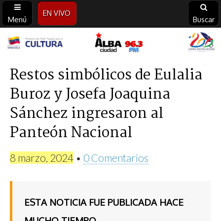
EN VIVO
Menú
Buscar
Alba
Ciudad
Restos simbólicos de Eulalia
Buroz y Josefa Joaquina
96.3
Sánchez ingresaron al
FM
Panteón Nacional
8 marzo, 2024
•
0 Comentarios
ESTA NOTICIA FUE PUBLICADA HACE
MUCHO TIEMPO