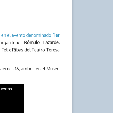
a
en el evento denominado
“1er
argariteño
Rómulo Lazarde,
sé Félix Ribas del Teatro Teresa
l viernes 16, ambos en el Museo
questas