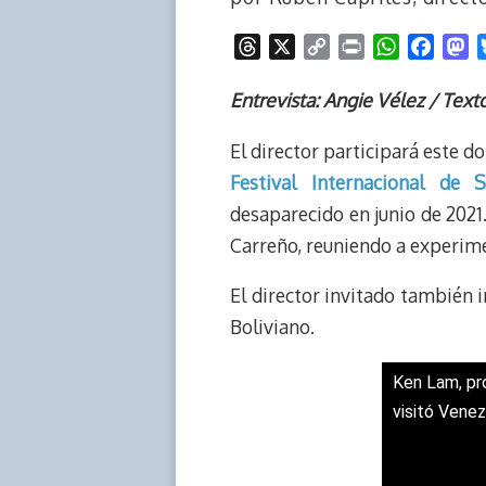
T
X
C
P
W
F
M
h
o
r
h
a
a
r
p
i
a
c
s
Entrevista: Angie Vélez / Texto
e
y
n
t
e
t
El director participará este 
a
L
t
s
b
o
d
i
A
o
d
Festival Internacional de S
s
n
p
o
o
desaparecido en junio de 2021. 
k
p
k
n
Carreño, reuniendo a experime
El director invitado también i
Boliviano.
Ken Lam, pro
visitó Vene