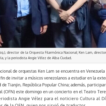
zq.), director de la Orquesta Filarmónica Nacional; Ken Lam, directo
la, y la periodista Angie Vélez de Alba Ciudad.
nacional de orquestas Ken Lam se encuentra en Venezuel
 fin de invitar a músicos venezolanos a estudiar en la exte
ad de Tianjin, República Popular China; además, participa
l (OFN) este domingo en un concierto en el Teatro Teresa
riodista Angie Vélez para el noticiero Cultura al
r de la OFN, quien nos sirvió de traductor.