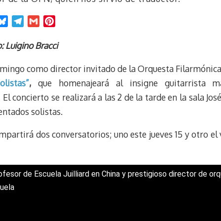
B
T
G
P
l
e
m
i
u
l
a
n
: Luigino Bracci
e
e
i
t
domingo como director invitado de la Orquesta Filarmónic
s
g
l
e
k
r
r
olistas”
,
que homenajeará al insigne guitarrista m
y
a
e
El concierto se realizará a las 2 de la tarde en la sala Jo
m
s
ntados solistas.
t
mpartirá dos conversatorios; uno este jueves 15 y otro e
fesor de Escuela Juilliard en China y prestigioso director de or
zuela