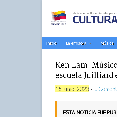
Alba
Ciudad
96.3
Menú
Skip
Inicio
La emisora
Música
principal
FM
to
content
Ken Lam: Músicos
escuela Juilliard
15 junio, 2023
•
0 Coment
ESTA NOTICIA FUE PU