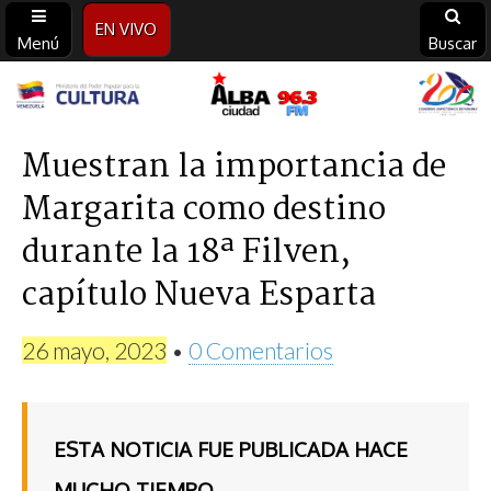
EN VIVO
Menú
Buscar
Alba
Ciudad
Muestran la importancia de
Margarita como destino
96.3
durante la 18ª Filven,
FM
capítulo Nueva Esparta
26 mayo, 2023
•
0 Comentarios
ESTA NOTICIA FUE PUBLICADA HACE
MUCHO TIEMPO