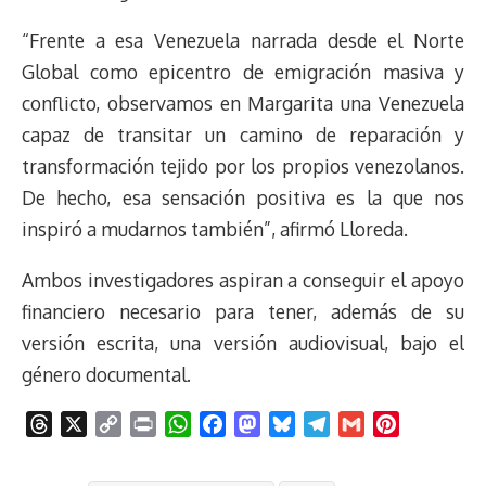
“Frente a esa Venezuela narrada desde el Norte
Global como epicentro de emigración masiva y
conflicto, observamos en Margarita una Venezuela
capaz de transitar un camino de reparación y
transformación tejido por los propios venezolanos.
De hecho, esa sensación positiva es la que nos
inspiró a mudarnos también”, afirmó Lloreda.
Ambos investigadores aspiran a conseguir el apoyo
financiero necesario para tener, además de su
versión escrita, una versión audiovisual, bajo el
género documental.
T
X
C
P
W
F
M
B
T
G
P
h
o
r
h
a
a
l
e
m
i
r
p
i
a
c
s
u
l
a
n