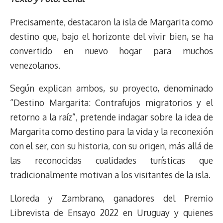
e
y
n
t
e
t
e
e
i
t
Precisamente, destacaron la isla de Margarita como
a
L
t
s
b
o
s
g
l
e
d
i
A
o
d
k
r
r
destino que, bajo el horizonte del vivir bien, se ha
s
n
p
o
o
y
a
e
convertido en nuevo hogar para muchos
k
p
k
n
m
s
venezolanos.
t
Según explican ambos, su proyecto, denominado
“Destino Margarita: Contrafujos migratorios y el
retorno a la raíz”, pretende indagar sobre la idea de
Margarita como destino para la vida y la reconexión
con el ser, con su historia, con su origen, más allá de
las reconocidas cualidades turísticas que
tradicionalmente motivan a los visitantes de la isla.
Lloreda y Zambrano, ganadores del Premio
Librevista de Ensayo 2022 en Uruguay y quienes