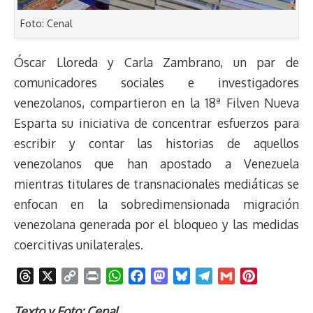
Foto: Cenal
Óscar Lloreda y Carla Zambrano, un par de
comunicadores sociales e investigadores
venezolanos, compartieron en la 18ª Filven Nueva
Esparta su iniciativa de concentrar esfuerzos para
escribir y contar las historias de aquellos
venezolanos que han apostado a Venezuela
mientras titulares de transnacionales mediáticas se
enfocan en la sobredimensionada migración
venezolana generada por el bloqueo y las medidas
coercitivas unilaterales.
T
X
C
P
W
F
M
B
T
G
P
h
o
r
h
a
a
l
e
m
i
r
p
i
a
c
s
u
l
a
n
Texto y Foto: Cenal