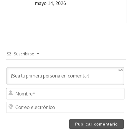
mayo 14, 2026
Suscribirse
600
N
o
m
C
b
o
r
r
e
r
*
e