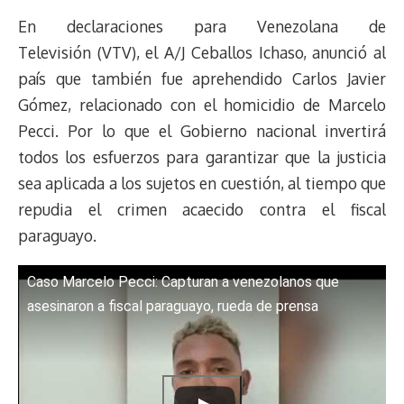
e
y
n
t
e
t
e
e
i
t
En declaraciones para Venezolana de
a
L
t
s
b
o
s
g
l
e
d
i
A
o
d
k
r
r
Televisión (VTV), el A/J Ceballos Ichaso, anunció al
s
n
p
o
o
y
a
e
país que también fue aprehendido Carlos Javier
k
p
k
n
m
s
Gómez, relacionado con el homicidio de Marcelo
t
Pecci. Por lo que el Gobierno nacional invertirá
todos los esfuerzos para garantizar que la justicia
sea aplicada a los sujetos en cuestión, al tiempo que
repudia el crimen acaecido contra el fiscal
paraguayo.
Caso Marcelo Pecci: Capturan a venezolanos que
asesinaron a fiscal paraguayo, rueda de prensa