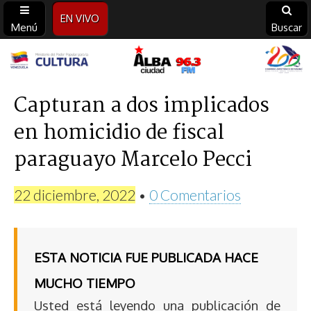
EN VIVO
Menú
Buscar
Alba
Ciudad
Capturan a dos implicados
en homicidio de fiscal
96.3
paraguayo Marcelo Pecci
FM
22 diciembre, 2022
•
0 Comentarios
ESTA NOTICIA FUE PUBLICADA HACE
MUCHO TIEMPO
Usted está leyendo una publicación de