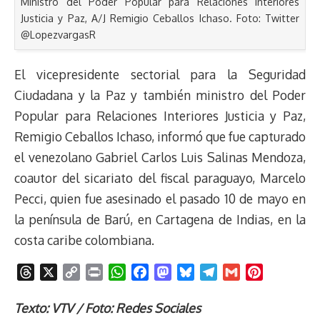
Ministro del Poder Popular para Relaciones Interiores
Justicia y Paz, A/J Remigio Ceballos Ichaso. Foto: Twitter
@LopezvargasR
El vicepresidente sectorial para la Seguridad
Ciudadana y la Paz y también ministro del Poder
Popular para Relaciones Interiores Justicia y Paz,
Remigio Ceballos Ichaso, informó que fue capturado
el venezolano Gabriel Carlos Luis Salinas Mendoza,
coautor del sicariato del fiscal paraguayo, Marcelo
Pecci, quien fue asesinado el pasado 10 de mayo en
la península de Barú, en Cartagena de Indias, en la
costa caribe colombiana.
T
X
C
P
W
F
M
B
T
G
P
h
o
r
h
a
a
l
e
m
i
r
p
i
a
c
s
u
l
a
n
Texto: VTV / Foto: Redes Sociales