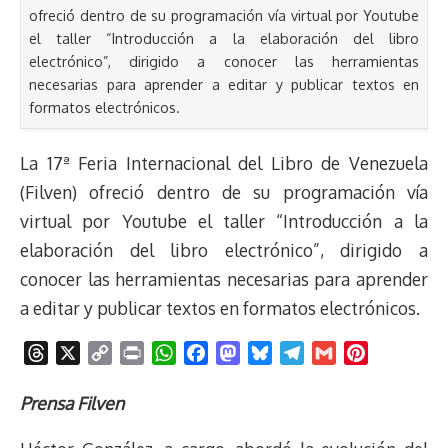
ofreció dentro de su programación vía virtual por Youtube
el taller “Introducción a la elaboración del libro
electrónico”, dirigido a conocer las herramientas
necesarias para aprender a editar y publicar textos en
formatos electrónicos.
La 17ª Feria Internacional del Libro de Venezuela
(Filven) ofreció dentro de su programación vía
virtual por Youtube el taller “Introducción a la
elaboración del libro electrónico”, dirigido a
conocer las herramientas necesarias para aprender
a editar y publicar textos en formatos electrónicos.
T
X
C
P
W
F
M
B
T
G
P
h
o
r
h
a
a
l
e
m
i
r
p
i
a
c
s
u
l
a
n
Prensa Filven
e
y
n
t
e
t
e
e
i
t