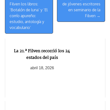
de
t
Filven los libros:
de jóvenes escritores
Navegación
‘Botalón de luna’ y ‘El
en seminario de la
corrío apureño:
Filven →
estudio, antología y
vocabulario’
La 21.ª Filven recorrió los 24
estados del país
abril 18, 2026