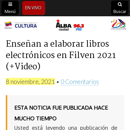
EN VIVO
Menú
Buscar
Alba
Ciudad
Enseñan a elaborar libros
electrónicos en Filven 2021
96.3
(+Video)
FM
8 noviembre, 2021
•
0 Comentarios
ESTA NOTICIA FUE PUBLICADA HACE
MUCHO TIEMPO
Usted está leyendo una publicación de