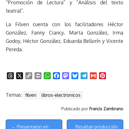
“Promoción de Lectura” y “Análisis del texto
teatral”.
La Filven cuenta con los facilitadores Héctor
González, Fanny Ciancy, Marta González, Irma
Godoy, Héctor González, Eduarda Bellorín y Vicente
Pereda.
T
X
C
P
W
F
M
B
T
G
P
h
o
r
h
a
a
l
e
m
i
r
p
i
a
c
s
u
l
a
n
Temas:
filven
libros-electronicos
e
y
n
t
e
t
e
e
i
t
a
L
t
s
b
o
s
g
l
e
Publicado por
Francis Zambrano
d
i
A
o
d
k
r
r
s
n
p
o
o
y
a
e
Menú
k
p
k
n
m
s
← Presentaron en
Resaltan producción