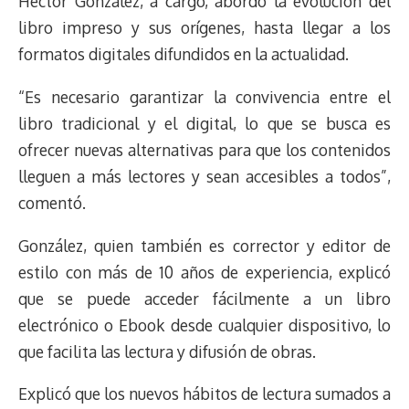
Héctor González, a cargo, abordó la evolución del
a
L
t
s
b
o
s
g
l
e
d
i
A
o
d
k
r
r
libro impreso y sus orígenes, hasta llegar a los
s
n
p
o
o
y
a
e
formatos digitales difundidos en la actualidad.
k
p
k
n
m
s
t
“Es necesario garantizar la convivencia entre el
libro tradicional y el digital, lo que se busca es
ofrecer nuevas alternativas para que los contenidos
lleguen a más lectores y sean accesibles a todos”,
comentó.
González, quien también es corrector y editor de
estilo con más de 10 años de experiencia, explicó
que se puede acceder fácilmente a un libro
electrónico o Ebook desde cualquier dispositivo, lo
que facilita las lectura y difusión de obras.
Explicó que los nuevos hábitos de lectura sumados a