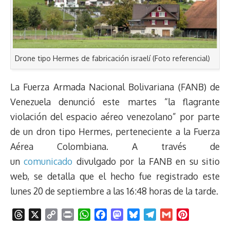
Drone tipo Hermes de fabricación israelí (Foto referencial)
La Fuerza Armada Nacional Bolivariana (FANB) de
Venezuela denunció este martes “la flagrante
violación del espacio aéreo venezolano” por parte
de un dron tipo Hermes, perteneciente a la Fuerza
Aérea Colombiana. A través de
un
comunicado
divulgado por la FANB en su sitio
web, se detalla que el hecho fue registrado este
lunes 20 de septiembre a las 16:48 horas de la tarde.
T
X
C
P
W
F
M
B
T
G
P
h
o
r
h
a
a
l
e
m
i