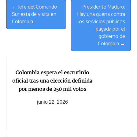
Menú
k
p
k
n
m
s
← Jefe del Comando
Presidente Maduro:
de
t
Sur está de visita en
Hay una guerra contra
Navegación
Colombia
los servicios públicos
pagada por el
gobierno de
Colombia →
Colombia espera el escrutinio
oficial tras una elección definida
por menos de 250 mil votos
junio 22, 2026