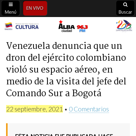
EN VIVO
Menú
Buscar
Alba
Ciudad
Venezuela denuncia que un
dron del ejército colombiano
96.3
violó su espacio aéreo, en
FM
medio de la visita del jefe del
Comando Sur a Bogotá
22 septiembre, 2021
•
0 Comentarios