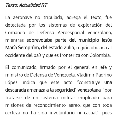
r
p
i
a
c
s
u
l
a
n
Texto: Actualidad RT
e
y
n
t
e
t
e
e
i
t
La aeronave no tripulada, agrega el texto, fue
a
L
t
s
b
o
s
g
l
e
d
i
A
o
d
k
r
r
detectada por los sistemas de exploración del
s
n
p
o
o
y
a
e
Comando de Defensa Aeroespacial venezolano,
k
p
k
n
m
s
mientras
sobrevolaba parte del municipio Jesús
t
María Semprúm, del estado Zulia
, región ubicada al
occidente del país y que es fronteriza con Colombia.
El comunicado, firmado por el general en jefe y
ministro de Defensa de Venezuela, Vladimir Padrino
López, indica que este acto “constituye
una
descarada amenaza a la seguridad” venezolana
, “por
tratarse de un sistema militar empleado para
misiones de reconocimiento aéreo, que con toda
certeza no ha sido involuntario ni casual”, pues