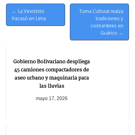
s
n
p
o
o
y
a
e
Menú
k
p
k
n
m
s
← La Vinotinto
Toma Cultural realza
de
t
fracasó en Lima
tradiciones y
Navegación
costumbres en
Guárico →
Gobierno Bolivariano despliega
45 camiones compactadores de
aseo urbano y maquinaria para
las lluvias
mayo 17, 2026