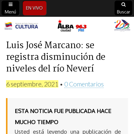
EN VIVO
Menú
Buscar
Alba
Ciudad
Luis José Marcano: se
registra disminución de
96.3
niveles del río Neverí
FM
6 septiembre, 2021
•
0 Comentarios
ESTA NOTICIA FUE PUBLICADA HACE
MUCHO TIEMPO
Usted está leyendo una publicación de