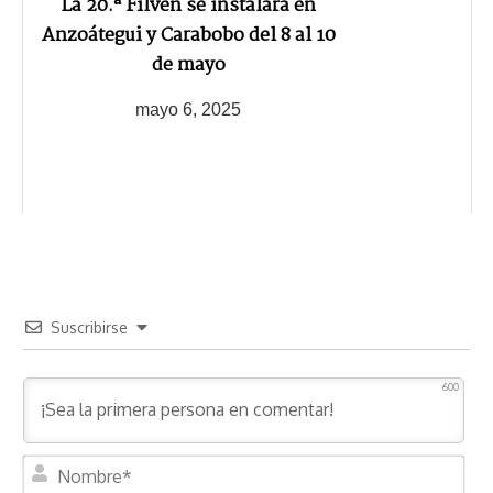
La 20.ª Filven se instalará en
Anzoátegui y Carabobo del 8 al 10
de mayo
mayo 6, 2025
Suscribirse
600
N
o