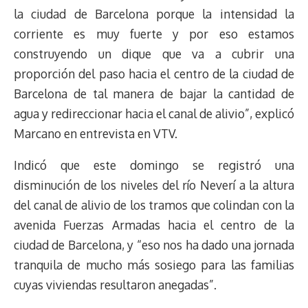
s
n
p
o
o
y
a
e
la ciudad de Barcelona porque la intensidad la
k
p
k
n
m
s
corriente es muy fuerte y por eso estamos
t
construyendo un dique que va a cubrir una
proporción del paso hacia el centro de la ciudad de
Barcelona de tal manera de bajar la cantidad de
agua y redireccionar hacia el canal de alivio”, explicó
Marcano en entrevista en VTV.
Indicó que este domingo se registró una
disminución de los niveles del río Neverí a la altura
del canal de alivio de los tramos que colindan con la
avenida Fuerzas Armadas hacia el centro de la
ciudad de Barcelona, y “eso nos ha dado una jornada
tranquila de mucho más sosiego para las familias
cuyas viviendas resultaron anegadas”.