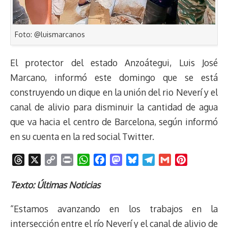
Foto: @luismarcanos
El protector del estado Anzoátegui, Luis José
Marcano, informó este domingo que se está
construyendo un dique en la unión del rio Neverí y el
canal de alivio para disminuir la cantidad de agua
que va hacia el centro de Barcelona, según informó
en su cuenta en la red social Twitter.
T
X
C
P
W
F
M
B
T
G
P
h
o
r
h
a
a
l
e
m
i
r
p
i
a
c
s
u
l
a
n
Texto: Últimas Noticias
e
y
n
t
e
t
e
e
i
t
“Estamos avanzando en los trabajos en la
a
L
t
s
b
o
s
g
l
e
d
i
A
o
d
k
r
r
intersección entre el río Neverí y el canal de alivio de