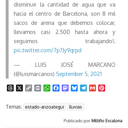
disminuir la cantidad de agua que va
hacia el centro de Barcelona, son 8 mil
sacos de arena que debemos colocar,
llevamos casi 2.500 hasta ahora y
seguimos trabajando!.
pic.twitter.com/7p7Jy9qrpd
— LUIS JOSÉ MARCANO
(@luismarcanos)
September 5, 2021
T
X
C
P
W
F
M
B
T
G
P
h
o
r
h
a
a
l
e
m
i
r
p
i
a
c
s
u
l
a
n
Temas:
estado-anzoategui
lluvias
e
y
n
t
e
t
e
e
i
t
a
L
t
s
b
o
s
g
l
e
Publicado por
Miltiño Escalona
d
i
A
o
d
k
r
r