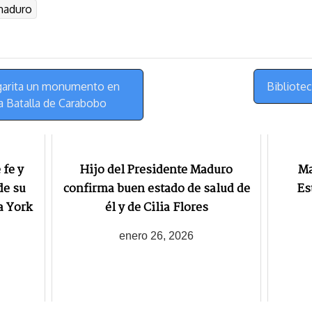
maduro
e
e
i
t
s
g
l
e
k
r
r
y
a
e
m
s
rgarita un monumento en
Bibliote
t
a Batalla de Carabobo
fe y
Hijo del Presidente Maduro
Ma
de su
confirma buen estado de salud de
Es
a York
él y de Cilia Flores
enero 26, 2026