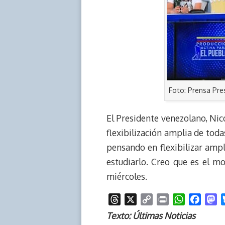
Foto: Prensa Pre
El Presidente venezolano, Nic
flexibilización amplia de toda
pensando en flexibilizar ampl
estudiarlo. Creo que es el m
miércoles.
T
X
C
P
W
F
M
h
o
r
h
a
a
Texto: Últimas Noticias
r
p
i
a
c
s