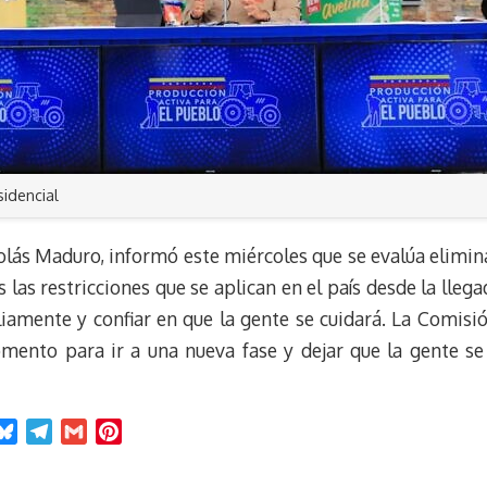
sidencial
olás Maduro, informó este miércoles que se evalúa elimin
s las restricciones que se aplican en el país desde la lle
iamente y confiar en que la gente se cuidará. La Comisi
omento para ir a una nueva fase y dejar que la gente se
B
T
G
P
l
e
m
i
u
l
a
n