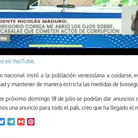
deo en YouTube
.
 nacional instó a la población venezolana a cuidarse, ev
lidad y mantener de manera estricta las medidas de bioseg
te próximo domingo 18 de julio se podrían dar anuncios r
s una anuncio para todo el país, creo que ha llegado el m
B
T
G
P
l
e
m
i
u
l
a
n