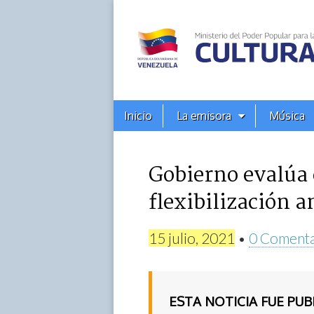
Alba
Ciudad
96.3
Menú
Skip
Inicio
La emisora
Música
principal
FM
to
content
Gobierno evalúa 
flexibilización 
15 julio, 2021
•
0 Comenta
ESTA NOTICIA FUE PU