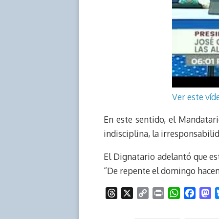
Ver este ví
En este sentido, el Mandatario
indisciplina, la irresponsabi
El Dignatario adelantó que es
“De repente el domingo hacemo
T
X
C
P
W
F
M
h
o
r
h
a
a
r
p
i
a
c
s