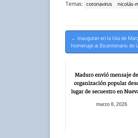
Temas:
coronavirus
nicolás-
e
y
n
t
e
t
a
L
t
s
b
o
d
i
A
o
d
s
n
p
o
o
Menú
k
p
k
n
← Inauguran en la Isla de Ma
de
homenaje al Bicentenario de l
Navegación
Maduro envió mensaje de 
organización popular des
lugar de secuestro en Nuev
marzo 8, 2026