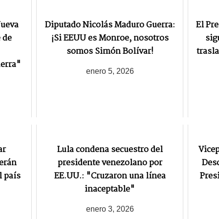
Nueva
Diputado Nicolás Maduro Guerra:
El Pr
 de
¡Si EEUU es Monroe, nosotros
sig
somos Simón Bolívar!
trasl
uerra"
enero 5, 2026
ar
Lula condena secuestro del
Vicep
cerán
presidente venezolano por
Desc
l país
EE.UU.: "Cruzaron una línea
Pres
inaceptable"
enero 3, 2026