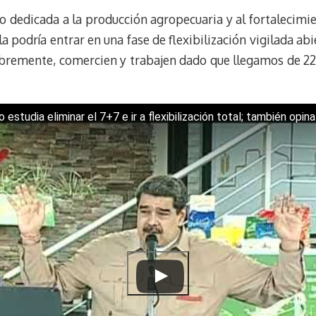
e
e
i
t
 dedicada a la producción agropecuaria y al fortalecimien
s
g
l
e
 podría entrar en una fase de flexibilización vigilada abi
k
r
r
ibremente, comercien y trabajen dado que llegamos de 22 
y
a
e
m
s
t
estudia eliminar el 7+7 e ir a flexibilización total; también opin