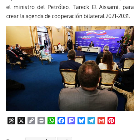
el ministro del Petróleo, Tareck El Aissami, para
crear la agenda de cooperación bilateral 2021-2031.
T
X
C
P
W
F
M
B
T
G
P
h
o
r
h
a
a
l
e
m
i
r
p
i
a
c
s
u
l
a
n