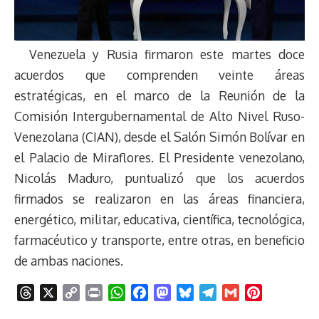
Venezuela y Rusia firmaron este martes doce
acuerdos que comprenden veinte áreas
estratégicas, en el marco de la Reunión de la
Comisión Intergubernamental de Alto Nivel Ruso-
Venezolana (CIAN), desde el Salón Simón Bolívar en
el Palacio de Miraflores. El Presidente venezolano,
Nicolás Maduro, puntualizó que los acuerdos
firmados se realizaron en las áreas financiera,
energético, militar, educativa, científica, tecnológica,
farmacéutico y transporte, entre otras, en beneficio
de ambas naciones.
T
X
C
P
W
F
M
B
T
G
P
h
o
r
h
a
a
l
e
m
i