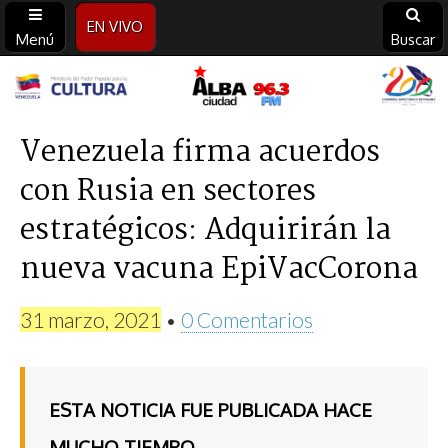
EN VIVO
Menú
Buscar
Alba
Ciudad
Venezuela firma acuerdos
con Rusia en sectores
96.3
estratégicos: Adquirirán la
FM
nueva vacuna EpiVacCorona
31 marzo, 2021
•
0 Comentarios
ESTA NOTICIA FUE PUBLICADA HACE
MUCHO TIEMPO