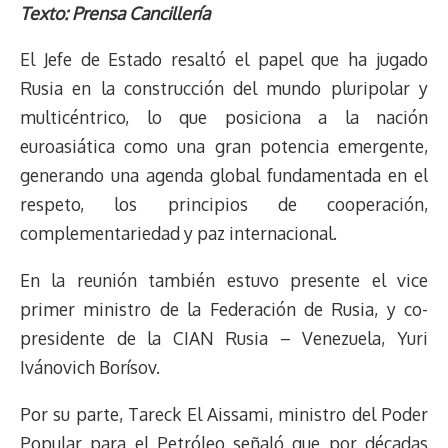
r
p
i
a
c
s
u
l
a
n
Texto: Prensa Cancillería
e
y
n
t
e
t
e
e
i
t
El Jefe de Estado resaltó el papel que ha jugado
a
L
t
s
b
o
s
g
l
e
d
i
A
o
d
k
r
r
Rusia en la construcción del mundo pluripolar y
s
n
p
o
o
y
a
e
multicéntrico, lo que posiciona a la nación
k
p
k
n
m
s
euroasiática como una gran potencia emergente,
t
generando una agenda global fundamentada en el
respeto, los principios de cooperación,
complementariedad y paz internacional.
En la reunión también estuvo presente el vice
primer ministro de la Federación de Rusia, y co-
presidente de la CIAN Rusia – Venezuela, Yuri
Ivánovich Borísov.
Por su parte, Tareck El Aissami, ministro del Poder
Popular para el Petróleo señaló que por décadas