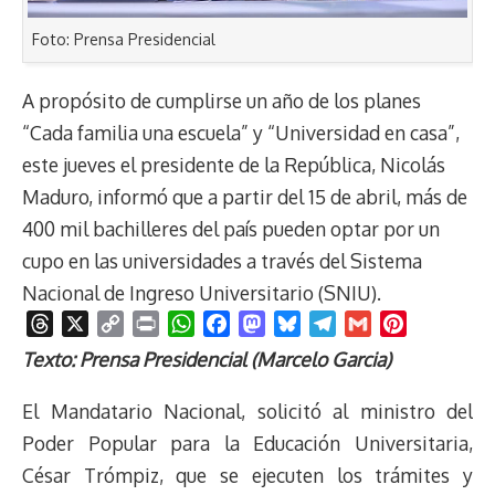
Foto: Prensa Presidencial
A propósito de cumplirse un año de los planes
“Cada familia una escuela” y “Universidad en casa”,
este jueves el presidente de la República, Nicolás
Maduro, informó que a partir del 15 de abril, más de
400 mil bachilleres del país pueden optar por un
cupo en las universidades a través del Sistema
Nacional de Ingreso Universitario (SNIU).
T
X
C
P
W
F
M
B
T
G
P
h
o
r
h
a
a
l
e
m
i
Texto: Prensa Presidencial (Marcelo Garcia)
r
p
i
a
c
s
u
l
a
n
e
y
n
t
e
t
e
e
i
t
El Mandatario Nacional, solicitó al ministro del
a
L
t
s
b
o
s
g
l
e
Poder Popular para la Educación Universitaria,
d
i
A
o
d
k
r
r
César Trómpiz, que se ejecuten los trámites y
s
n
p
o
o
y
a
e