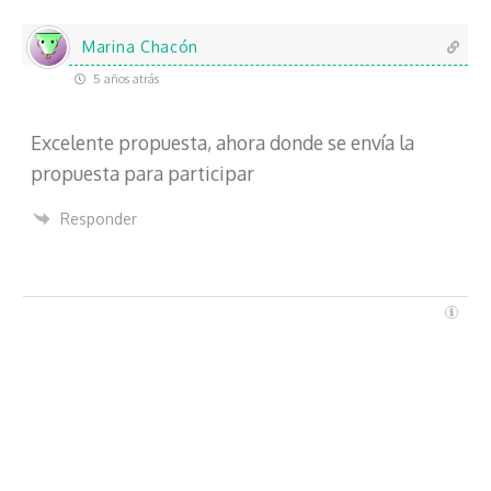
e
c
Marina Chacón
t
5 años atrás
r
ó
Excelente propuesta, ahora donde se envía la
n
i
propuesta para participar
c
o
Responder