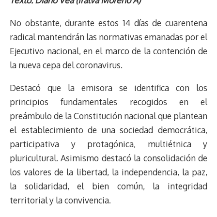
Texto: Diario Vea (Iralva Moreno A)
r
p
i
a
c
s
u
l
a
n
e
y
n
t
e
t
e
e
i
t
No obstante, durante estos 14 días de cuarentena
a
L
t
s
b
o
s
g
l
e
radical mantendrán las normativas emanadas por el
d
i
A
o
d
k
r
r
Ejecutivo nacional, en el marco de la contención de
s
n
p
o
o
y
a
e
la nueva cepa del coronavirus.
k
p
k
n
m
s
t
Destacó que la emisora se identifica con los
principios fundamentales recogidos en el
preámbulo de la Constitución nacional que plantean
el establecimiento de una sociedad democrática,
participativa y protagónica, multiétnica y
pluricultural. Asimismo destacó la consolidación de
los valores de la libertad, la independencia, la paz,
la solidaridad, el bien común, la integridad
territorial y la convivencia.