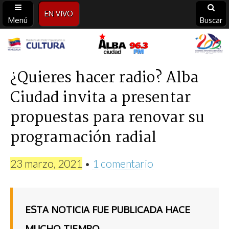
EN VIVO
Menú
Buscar
Alba
Ciudad
¿Quieres hacer radio? Alba
Ciudad invita a presentar
96.3
propuestas para renovar su
FM
programación radial
23 marzo, 2021
•
1 comentario
ESTA NOTICIA FUE PUBLICADA HACE
MUCHO TIEMPO