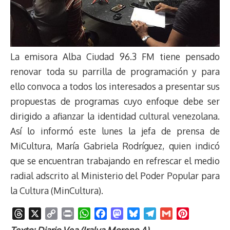
La emisora Alba Ciudad 96.3 FM tiene pensado
renovar toda su parrilla de programación y para
ello convoca a todos los interesados a presentar sus
propuestas de programas cuyo enfoque debe ser
dirigido a afianzar la identidad cultural venezolana.
Así lo informó este lunes la jefa de prensa de
MiCultura, María Gabriela Rodríguez, quien indicó
que se encuentran trabajando en refrescar el medio
radial adscrito al Ministerio del Poder Popular para
la Cultura (MinCultura).
T
X
C
P
W
F
M
B
T
G
P
h
o
r
h
a
a
l
e
m
i