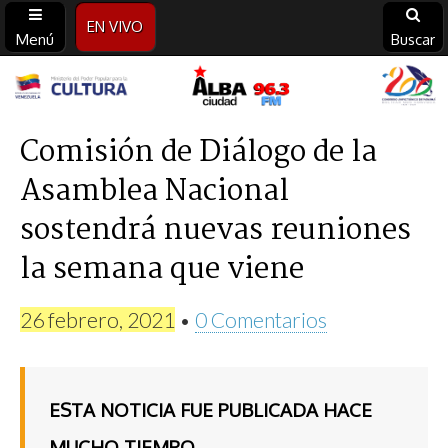
EN VIVO
Menú
Buscar
Alba
Ciudad
Comisión de Diálogo de la
Asamblea Nacional
96.3
sostendrá nuevas reuniones
FM
la semana que viene
26 febrero, 2021
•
0 Comentarios
ESTA NOTICIA FUE PUBLICADA HACE
MUCHO TIEMPO