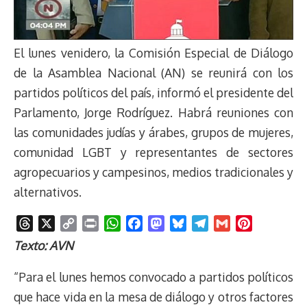
El lunes venidero, la Comisión Especial de Diálogo
de la Asamblea Nacional (AN) se reunirá con los
partidos políticos del país, informó el presidente del
Parlamento, Jorge Rodríguez. Habrá reuniones con
las comunidades judías y árabes, grupos de mujeres,
comunidad LGBT y representantes de sectores
agropecuarios y campesinos, medios tradicionales y
alternativos.
T
X
C
P
W
F
M
B
T
G
P
h
o
r
h
a
a
l
e
m
i
Texto: AVN
r
p
i
a
c
s
u
l
a
n
e
y
n
t
e
t
e
e
i
t
“Para el lunes hemos convocado a partidos políticos
a
L
t
s
b
o
s
g
l
e
que hace vida en la mesa de diálogo y otros factores
d
i
A
o
d
k
r
r