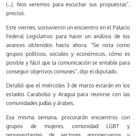
(…). Nos veremos para escuchar sus propuestas”,
s
n
p
o
o
y
a
e
precisó.
k
p
k
n
m
s
t
Este viernes, sostuvieron un encuentro en el Palacio
Federal Legislativo para hacer un análisis de los
avances obtenidos hasta ahora. “Se nota como
grupos políticos, sociales y económicos, cómo es
posible y fácil que la comunicación se entable para
conseguir objetivos comunes”, dijo el diputado.
Detalló que el miércoles 3 de marzo estarán en los
estados Carabobo y Aragua para reunirse con las
comunidades judías y árabes.
Esa misma semana, procurarán encuentros con
grupos de mujeres, comunidad LGBT y
representantes de sectores agropecuarios y