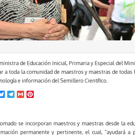
ministra de Educación Inicial, Primaria y Especial del Mi
par a toda la comunidad de maestros y maestras de todas 
ología e información del Semillero Científico.
B
T
G
P
l
e
m
i
u
l
a
n
e
e
i
t
lomado se incorporan maestros y maestras desde la educac
s
g
l
e
k
r
r
rmación permanente y pertinente, el cual, “ayudará a 