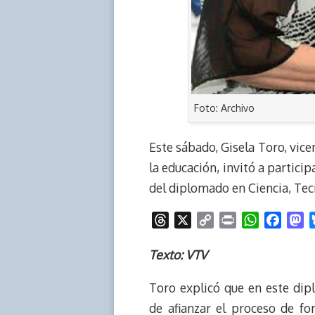
Foto: Archivo
Este sábado, Gisela Toro, vice
la educación, invitó a partici
del diplomado en Ciencia, Tecn
T
X
C
P
W
F
M
h
o
r
h
a
a
r
p
i
a
c
s
Texto: VTV
e
y
n
t
e
t
Toro explicó que en este dip
a
L
t
s
b
o
d
i
A
o
d
de afianzar el proceso de fo