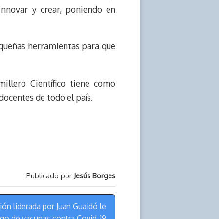
innovar y crear, poniendo en
queñas herramientas para que
illero Científico tiene como
 docentes de todo el país.
Publicado por
Jesús Borges
ión liderada por Juan Guaidó le
ago de vacunas contra Covid-19