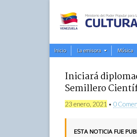
Alba
Ciudad
96.3
Menú
Skip
Inicio
La emisora
Música
principal
FM
to
content
Iniciará diploma
Semillero Cientí
23 enero, 2021
•
0 Comen
ESTA NOTICIA FUE PU