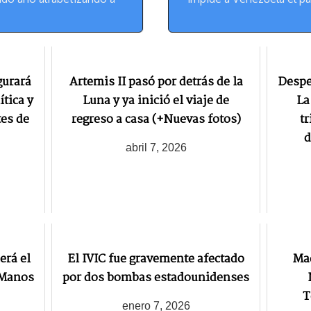
gurará
Artemis II pasó por detrás de la
Despe
ítica y
Luna y ya inició el viaje de
La
tes de
regreso a casa (+Nuevas fotos)
t
d
abril 7, 2026
erá el
El IVIC fue gravemente afectado
Mad
 “Manos
por dos bombas estadounidenses
T
enero 7, 2026