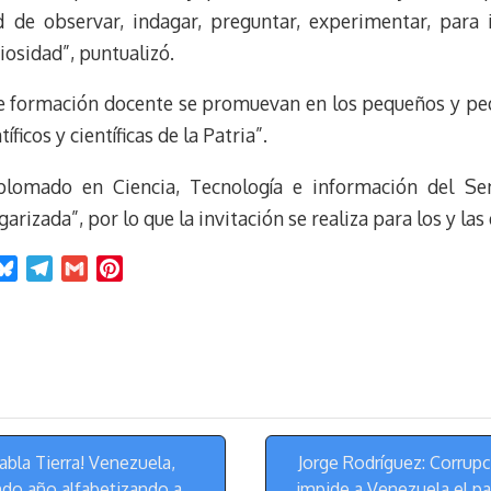
y
a
e
d de observar, indagar, preguntar, experimentar, para 
m
s
iosidad”, puntualizó.
t
de formación docente se promuevan en los pequeños y pe
ficos y científicas de la Patria”.
plomado en Ciencia, Tecnología e información del Sem
arizada”, por lo que la invitación se realiza para los y las
B
T
G
P
l
e
m
i
u
l
a
n
e
e
i
t
s
g
l
e
k
r
r
y
a
e
m
s
bla Tierra! Venezuela,
Jorge Rodríguez: Corrupc
t
ndo año alfabetizando a
impide a Venezuela el p