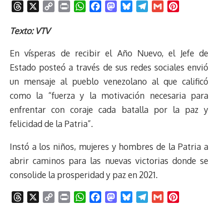
T
X
C
P
W
F
M
B
T
G
P
h
o
r
h
a
a
l
e
m
i
r
p
i
a
c
s
u
l
a
n
Texto: VTV
e
y
n
t
e
t
e
e
i
t
En vísperas de recibir el Año Nuevo, el Jefe de
a
L
t
s
b
o
s
g
l
e
d
i
A
o
d
k
r
r
Estado posteó a través de sus redes sociales envió
s
n
p
o
o
y
a
e
un mensaje al pueblo venezolano al que calificó
k
p
k
n
m
s
como la “fuerza y la motivación necesaria para
t
enfrentar con coraje cada batalla por la paz y
felicidad de la Patria”.
Instó a los niños, mujeres y hombres de la Patria a
abrir caminos para las nuevas victorias donde se
consolide la prosperidad y paz en 2021.
T
X
C
P
W
F
M
B
T
G
P
h
o
r
h
a
a
l
e
m
i