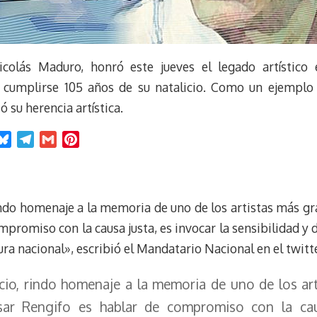
icolás Maduro, honró este jueves el legado artístico 
 cumplirse 105 años de su natalicio. Como un ejemplo 
tó su herencia artística.
B
T
G
P
l
e
m
i
u
l
a
n
e
e
i
t
indo homenaje a la memoria de uno de los artistas más gr
s
g
l
e
k
r
r
promiso con la causa justa, es invocar la sensibilidad y 
y
a
e
ura nacional», escribió el Mandatario Nacional en el twitte
m
s
t
cio, rindo homenaje a la memoria de uno de los ar
ésar Rengifo es hablar de compromiso con la cau