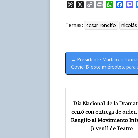
T
X
C
P
W
F
M
h
o
r
h
a
a
r
p
i
a
c
s
Temas:
cesar-rengifo
nicolá
e
y
n
t
e
t
a
L
t
s
b
o
d
i
A
o
d
s
n
p
o
o
Menú
k
p
k
n
← Presidente Maduro informa
de
Covid-19 este miércoles, para
Navegación
Día Nacional de la Dramat
cerró con entrega de orden
Rengifo al Movimiento Infa
Juvenil de Teatro