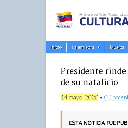
Alba
Ciudad
96.3
Menú
Skip
Inicio
La emisora
Música
principal
FM
to
content
Presidente rinde
de su natalicio
14 mayo, 2020
•
0 Coment
ESTA NOTICIA FUE PU