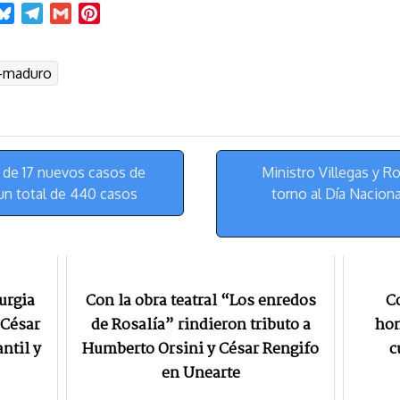
B
T
G
P
l
e
m
i
u
l
a
n
s-maduro
e
e
i
t
s
g
l
e
k
r
r
y
a
e
m
s
 de 17 nuevos casos de
Ministro Villegas y 
t
 un total de 440 casos
torno al Día Nacion
urgia
Con la obra teatral “Los enredos
Co
 César
de Rosalía” rindieron tributo a
hom
ntil y
Humberto Orsini y César Rengifo
c
en Unearte