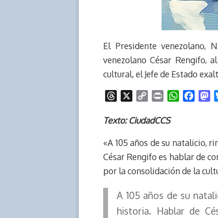
El Presidente venezolano, N
venezolano César Rengifo, al
cultural, el Jefe de Estado exal
T
X
C
P
W
F
M
h
o
r
h
a
a
r
p
i
a
c
s
Texto: CiudadCCS
e
y
n
t
e
t
«A 105 años de su natalicio, r
a
L
t
s
b
o
d
i
A
o
d
César Rengifo es hablar de com
s
n
p
o
o
por la consolidación de la cult
k
p
k
n
A 105 años de su natali
historia. Hablar de C