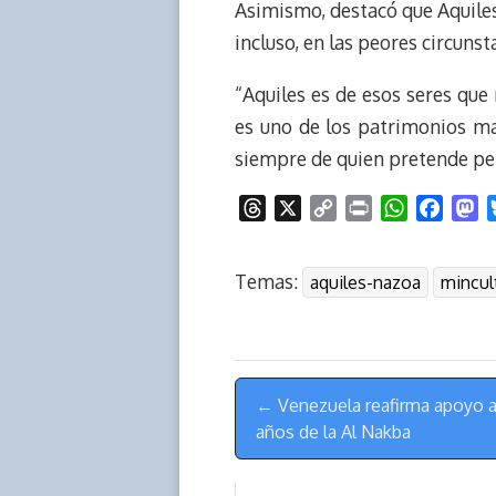
Asimismo, destacó que Aquiles 
incluso, en las peores circuns
“Aquiles es de esos seres que
es uno de los patrimonios m
siempre de quien pretende per
T
X
C
P
W
F
M
h
o
r
h
a
a
r
p
i
a
c
s
Temas:
aquiles-nazoa
mincul
e
y
n
t
e
t
a
L
t
s
b
o
d
i
A
o
d
s
n
p
o
o
Menú
k
p
k
n
← Venezuela reafirma apoyo a 
de
años de la Al Nakba
Navegación