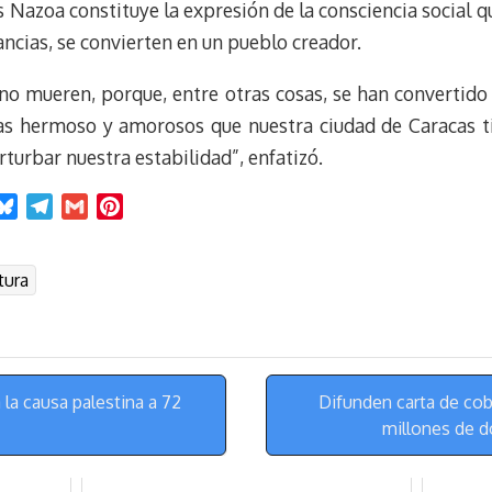
Nazoa constituye la expresión de la consciencia social q
tancias, se convierten en un pueblo creador.
 no mueren, porque, entre otras cosas, se han convertido 
as hermoso y amorosos que nuestra ciudad de Caracas t
turbar nuestra estabilidad”, enfatizó.
B
T
G
P
l
e
m
i
u
l
a
n
tura
e
e
i
t
s
g
l
e
k
r
r
y
a
e
m
s
la causa palestina a 72
Difunden carta de cob
t
millones de d