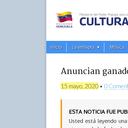
Alba
Ciudad
96.3
Menú
Skip
Inicio
La emisora
Música
principal
FM
to
content
Anuncian ganado
15 mayo, 2020
•
0 Coment
ESTA NOTICIA FUE PU
Usted está leyendo una 