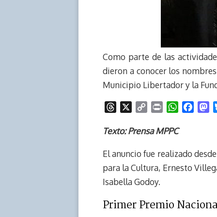
Como parte de las actividade
dieron a conocer los nombres
Municipio Libertador y la Fund
T
X
C
P
W
F
M
h
o
r
h
a
a
r
p
i
a
c
s
Texto: Prensa MPPC
e
y
n
t
e
t
El anuncio fue realizado desde
a
L
t
s
b
o
d
i
A
o
d
para la Cultura, Ernesto Villeg
s
n
p
o
o
Isabella Godoy.
k
p
k
n
Primer Premio Naciona