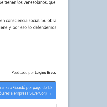
ue tienen los venezolanos, que,
en consciencia social. Su obra
iene y por eso lo defendemos
Publicado por
Luigino Bracci
ranza a Guaidó por pago de 1,5
ólares a empresa SilverCorp →