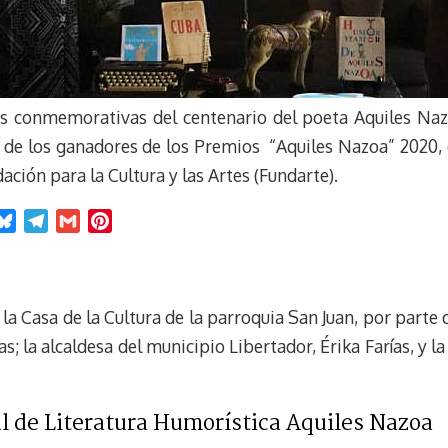
s conmemorativas del centenario del poeta Aquiles Naz
 de los ganadores de los Premios “Aquiles Nazoa” 2020, c
ación para la Cultura y las Artes (Fundarte).
B
T
G
P
l
e
m
i
u
l
a
n
e
e
i
t
 la Casa de la Cultura de la parroquia San Juan, por parte
s
g
l
e
k
r
r
as; la alcaldesa del municipio Libertador, Érika Farías, y 
y
a
e
m
s
t
l de Literatura Humorística Aquiles Nazoa