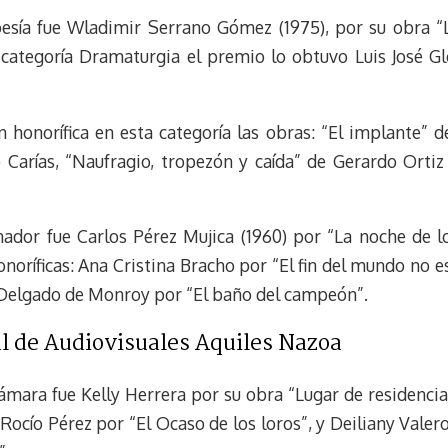
oesía fue Wladimir Serrano Gómez (1975), por su obra “
categoría Dramaturgia el premio lo obtuvo Luis José Gl
 honorífica en esta categoría las obras: “El implante” d
 Carías, “Naufragio, tropezón y caída” de Gerardo Orti
anador fue Carlos Pérez Mujica (1960) por “La noche de l
oríficas: Ana Cristina Bracho por “El fin del mundo no es
ia Delgado de Monroy por “El baño del campeón”.
l de Audiovisuales Aquiles Nazoa
ámara fue Kelly Herrera por su obra “Lugar de residenci
Rocío Pérez por “El Ocaso de los loros”, y Deiliany Valer