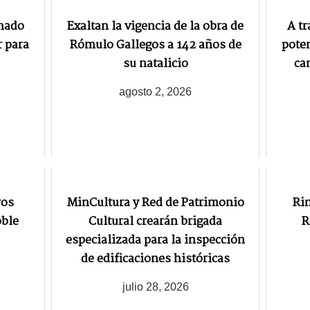
gnado
Exaltan la vigencia de la obra de
A tr
r para
Rómulo Gallegos a 142 años de
poten
su natalicio
ca
agosto 2, 2026
ros
MinCultura y Red de Patrimonio
Ri
oble
Cultural crearán brigada
R
especializada para la inspección
de edificaciones históricas
julio 28, 2026