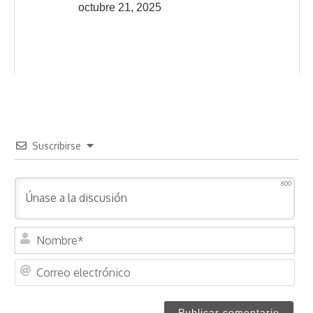
octubre 21, 2025
Suscribirse
600
N
o
m
C
b
o
r
r
e
r