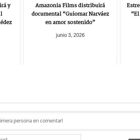
rá y
Amazonia Films distribuirá
Estre
l
documental “Guiomar Narváez
“El
uédez
en amor sostenido”
junio 3, 2026
N