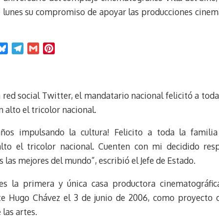
e lunes su compromiso de apoyar las producciones cinemat
B
T
G
P
l
e
m
i
u
l
a
n
e
e
i
t
red social Twitter, el mandatario nacional felicitó a toda
s
g
l
e
k
r
r
alto el tricolor nacional.
y
a
e
m
s
años impulsando la cultura! Felicito a toda la famili
t
to el tricolor nacional. Cuenten con mi decidido res
las mejores del mundo”, escribió el Jefe de Estado.
 es la primera y única casa productora cinematográfic
e Hugo Chávez el 3 de junio de 2006, como proyecto c
 las artes.