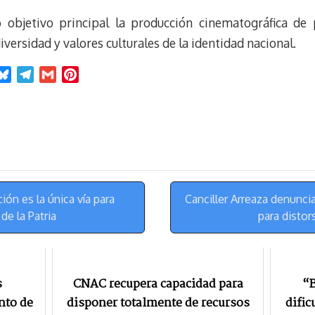
o objetivo principal la producción cinematográfica de 
versidad y valores culturales de la identidad nacional.
B
T
G
P
l
e
m
i
u
l
a
n
e
e
i
t
s
g
l
e
k
r
r
y
a
e
m
s
ón es la única vía para
Canciller Arreaza denunc
t
de la Patria
para disto
s
CNAC recupera capacidad para
“B
nto de
disponer totalmente de recursos
dific