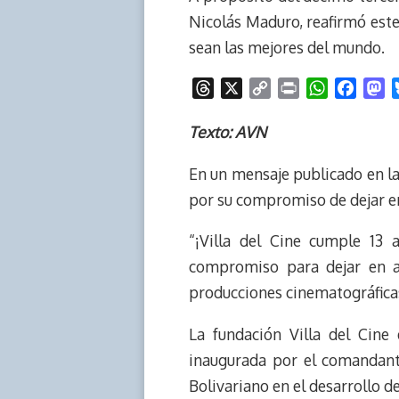
Nicolás Maduro, reafirmó est
sean las mejores del mundo.
T
X
C
P
W
F
M
h
o
r
h
a
a
r
p
i
a
c
s
Texto: AVN
e
y
n
t
e
t
En un mensaje publicado en la 
a
L
t
s
b
o
d
i
A
o
d
por su compromiso de dejar en 
s
n
p
o
o
k
p
k
n
“¡Villa del Cine cumple 13 
compromiso para dejar en al
producciones cinematográficas 
La fundación Villa del Cine
inaugurada por el comandant
Bolivariano en el desarrollo de