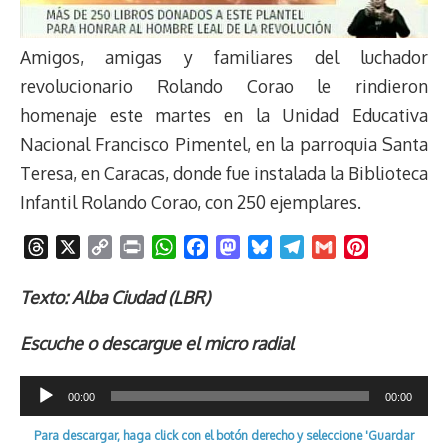
Amigos, amigas y familiares del luchador
revolucionario Rolando Corao le rindieron
homenaje este martes en la Unidad Educativa
Nacional Francisco Pimentel, en la parroquia Santa
Teresa, en Caracas, donde fue instalada la Biblioteca
Infantil Rolando Corao, con 250 ejemplares.
T
X
C
P
W
F
M
B
T
G
P
h
o
r
h
a
a
l
e
m
i
r
p
i
a
c
s
u
l
a
n
Texto: Alba Ciudad (LBR)
e
y
n
t
e
t
e
e
i
t
Escuche o descargue el micro radial
a
L
t
s
b
o
s
g
l
e
d
i
A
o
d
k
r
r
Reproductor
s
n
p
o
o
y
a
e
00:00
00:00
k
p
k
n
m
s
de
Para descargar, haga click con el botón derecho y seleccione 'Guardar
t
audio