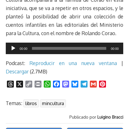
iniciativa, que se va a repetir en otros espacios, y le
planteó la posibilidad de abrir una colección de
cuentos infantiles en las editoriales del Ministerio
para la Cultura, con el nombre de Rolando Corao.
Reproductor
00:00
00:00
de
audio
Podcast:
Reproducir en una nueva ventana
|
Descargar
(2.7MB)
T
X
C
P
W
F
M
B
T
G
P
h
o
r
h
a
a
l
e
m
i
r
p
i
a
c
s
u
l
a
n
Temas:
libros
mincultura
e
y
n
t
e
t
e
e
i
t
a
L
t
s
b
o
s
g
l
e
Publicado por
Luigino Bracci
d
i
A
o
d
k
r
r
s
n
p
o
o
y
a
e