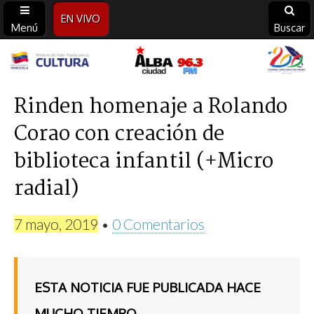
EN VIVO
Menú
Buscar
Alba
Ciudad
Rinden homenaje a Rolando
Corao con creación de
96.3
biblioteca infantil (+Micro
FM
radial)
7 mayo, 2019
•
0 Comentarios
ESTA NOTICIA FUE PUBLICADA HACE
MUCHO TIEMPO