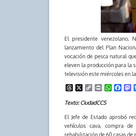
El presidente venezolano, 
lanzamiento del Plan Naciona
vocación de pesca natural qu
eleven la producción para la s
televisión este miércoles en la
T
X
C
P
W
F
M
h
o
r
h
a
a
r
p
i
a
c
s
Texto: CiudadCCS
e
y
n
t
e
t
El Jefe de Estado aprobó re
a
L
t
s
b
o
d
i
A
o
d
vehículos cava, compra de
s
n
p
o
o
rehabilitación de 60 casas de