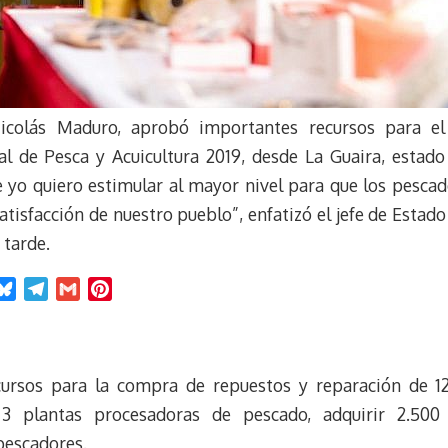
Nicolás Maduro, aprobó importantes recursos para el
l de Pesca y Acuicultura 2019, desde La Guaira, estado
e yo quiero estimular al mayor nivel para que los pescad
atisfacción de nuestro pueblo”, enfatizó el jefe de Estad
 tarde.
B
T
G
P
l
e
m
i
u
l
a
n
e
e
i
t
cursos para la compra de repuestos y reparación de 1
s
g
l
e
k
r
r
 3 plantas procesadoras de pescado, adquirir 2.500
y
a
e
 pescadores.