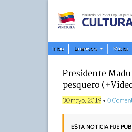
Alba
Ciudad
96.3
Menú
Skip
Inicio
La emisora
Música
principal
FM
to
content
Presidente Madur
pesquero (+Vide
30 mayo, 2019
•
0 Coment
ESTA NOTICIA FUE PU