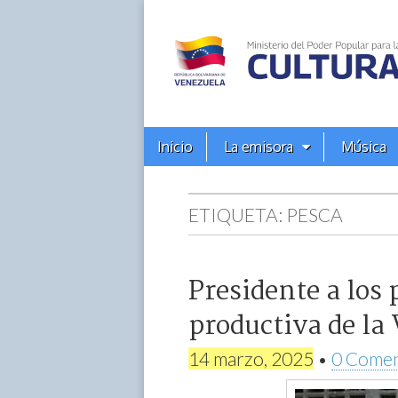
Alba
Ciudad
96.3
Menú
Skip
Inicio
La emisora
Música
principal
FM
to
content
ETIQUETA:
PESCA
Presidente a los
productiva de la
14 marzo, 2025
•
0 Comen