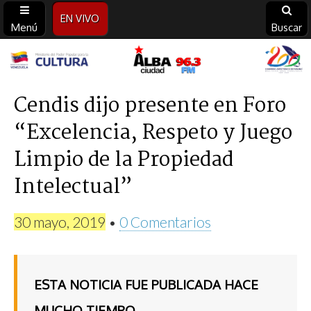
EN VIVO
Menú
Buscar
Alba
Ciudad
Cendis dijo presente en Foro
“Excelencia, Respeto y Juego
96.3
Limpio de la Propiedad
FM
Intelectual”
30 mayo, 2019
•
0 Comentarios
ESTA NOTICIA FUE PUBLICADA HACE
MUCHO TIEMPO