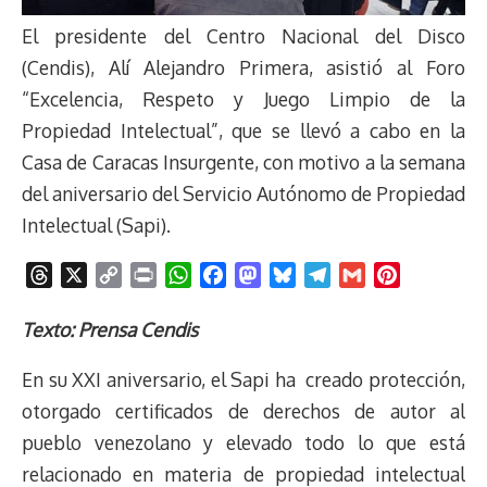
El presidente del Centro Nacional del Disco
(Cendis), Alí Alejandro Primera, asistió al Foro
“Excelencia, Respeto y Juego Limpio de la
Propiedad Intelectual”, que se llevó a cabo en la
Casa de Caracas Insurgente, con motivo a la semana
del aniversario del Servicio Autónomo de Propiedad
Intelectual (Sapi).
T
X
C
P
W
F
M
B
T
G
P
h
o
r
h
a
a
l
e
m
i
r
p
i
a
c
s
u
l
a
n
Texto: Prensa Cendis
e
y
n
t
e
t
e
e
i
t
En su XXI aniversario, el Sapi ha creado protección,
a
L
t
s
b
o
s
g
l
e
d
i
A
o
d
k
r
r
otorgado certificados de derechos de autor al
s
n
p
o
o
y
a
e
pueblo venezolano y elevado todo lo que está
k
p
k
n
m
s
relacionado en materia de propiedad intelectual
t