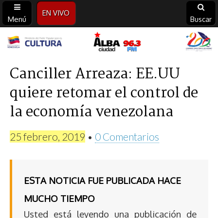
EN VIVO
Menú
Buscar
Alba
Ciudad
Canciller Arreaza: EE.UU
quiere retomar el control de
96.3
la economía venezolana
FM
25 febrero, 2019
•
0 Comentarios
ESTA NOTICIA FUE PUBLICADA HACE
MUCHO TIEMPO
Usted está leyendo una publicación de