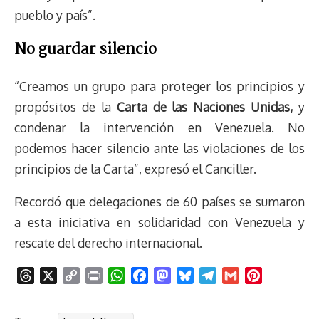
pueblo y país”.
No guardar silencio
“Creamos un grupo para proteger los principios y
propósitos de la
Carta de las Naciones Unidas,
y
condenar la intervención en Venezuela. No
podemos hacer silencio ante las violaciones de los
principios de la Carta”, expresó el Canciller.
Recordó que delegaciones de 60 países se sumaron
a esta iniciativa en solidaridad con Venezuela y
rescate del derecho internacional.
T
X
C
P
W
F
M
B
T
G
P
h
o
r
h
a
a
l
e
m
i
r
p
i
a
c
s
u
l
a
n