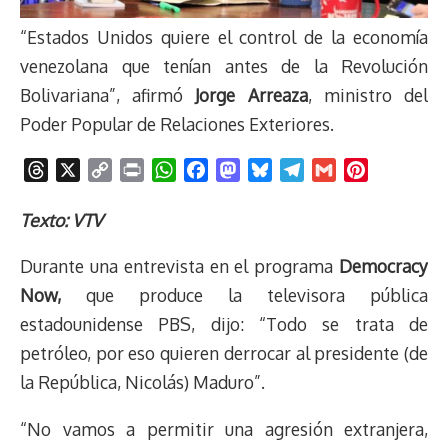
“Estados Unidos quiere el control de la economía
venezolana que tenían antes de la Revolución
Bolivariana”, afirmó
Jorge Arreaza
, ministro del
Poder Popular de Relaciones Exteriores.
T
X
C
P
W
F
M
B
T
G
P
h
o
r
h
a
a
l
e
m
i
r
p
i
a
c
s
u
l
a
n
Texto: VTV
e
y
n
t
e
t
e
e
i
t
Durante una entrevista en el programa
Democracy
a
L
t
s
b
o
s
g
l
e
d
i
A
o
d
k
r
r
Now,
que produce la televisora pública
s
n
p
o
o
y
a
e
estadounidense PBS, dijo: “Todo se trata de
k
p
k
n
m
s
petróleo, por eso quieren derrocar al presidente (de
t
la República, Nicolás) Maduro”.
“No vamos a permitir una agresión extranjera,