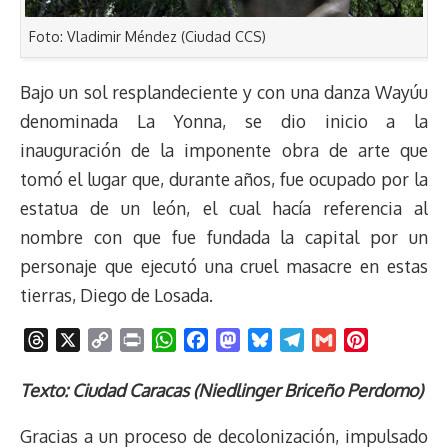
Foto: Vladimir Méndez (Ciudad CCS)
Bajo un sol resplandeciente y con una danza Wayúu
denominada La Yonna, se dio inicio a la
inauguración de la imponente obra de arte que
tomó el lugar que, durante años, fue ocupado por la
estatua de un león, el cual hacía referencia al
nombre con que fue fundada la capital por un
personaje que ejecutó una cruel masacre en estas
tierras, Diego de Losada.
T
X
C
P
W
F
M
B
T
G
P
h
o
r
h
a
a
l
e
m
i
r
p
i
a
c
s
u
l
a
n
Texto: Ciudad Caracas (Niedlinger Briceño Perdomo)
e
y
n
t
e
t
e
e
i
t
Gracias a un proceso de decolonización, impulsado
a
L
t
s
b
o
s
g
l
e