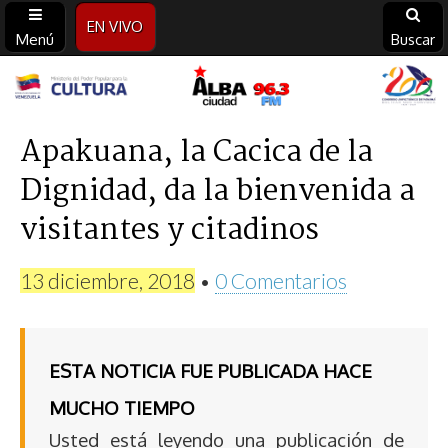
EN VIVO
Menú
Buscar
Alba
Ciudad
Apakuana, la Cacica de la
Dignidad, da la bienvenida a
96.3
visitantes y citadinos
FM
13 diciembre, 2018
•
0 Comentarios
ESTA NOTICIA FUE PUBLICADA HACE
MUCHO TIEMPO
Usted está leyendo una publicación de