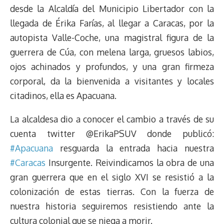
d
i
A
o
d
k
r
r
desde la Alcaldía del Municipio Libertador con la
s
n
p
o
o
y
a
e
llegada de Érika Farías, al llegar a Caracas, por la
k
p
k
n
m
s
autopista Valle-Coche, una magistral figura de la
t
guerrera de Cúa, con melena larga, gruesos labios,
ojos achinados y profundos, y una gran firmeza
corporal, da la bienvenida a visitantes y locales
citadinos, ella es Apacuana.
La alcaldesa dio a conocer el cambio a través de su
cuenta twitter @ErikaPSUV donde publicó:
#Apacuana
resguarda la entrada hacia nuestra
#Caracas
Insurgente. Reivindicamos la obra de una
gran guerrera que en el siglo XVI se resistió a la
colonización de estas tierras. Con la fuerza de
nuestra historia seguiremos resistiendo ante la
cultura colonial que se niega a morir.