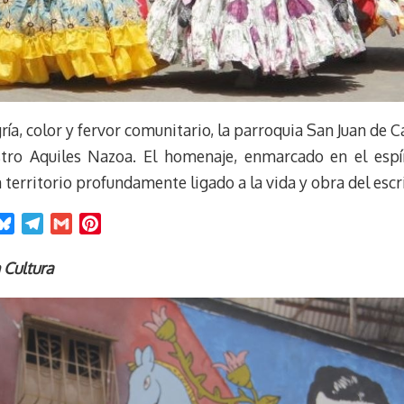
ía, color y fervor comunitario, la parroquia San Juan de C
tro Aquiles Nazoa. El homenaje, enmarcado en el espír
n territorio profundamente ligado a la vida y obra del escri
B
T
G
P
l
e
m
i
u
l
a
n
 Cultura
e
e
i
t
s
g
l
e
k
r
r
y
a
e
m
s
t