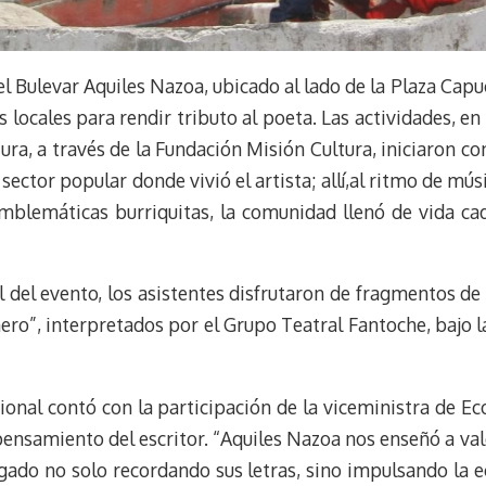
 el Bulevar Aquiles Nazoa, ubicado al lado de la Plaza Ca
 locales para rendir tributo al poeta. Las actividades, en
ura, a través de la Fundación Misión Cultura, iniciaron con
sector popular donde vivió el artista; allí,al ritmo de m
emblemáticas burriquitas, la comunidad llenó de vida ca
 del evento, los asistentes disfrutaron de fragmentos de
o”, interpretados por el Grupo Teatral Fantoche, bajo la
cional contó con la participación de la viceministra de E
pensamiento del escritor. “Aquiles Nazoa nos enseñó a va
ado no solo recordando sus letras, sino impulsando la e