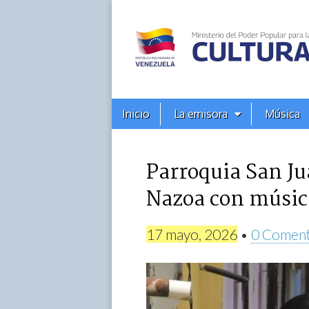
Alba
Ciudad
96.3
Menú
Skip
Inicio
La emisora
Música
principal
FM
to
content
Parroquia San Ju
Nazoa con música
17 mayo, 2026
•
0 Coment