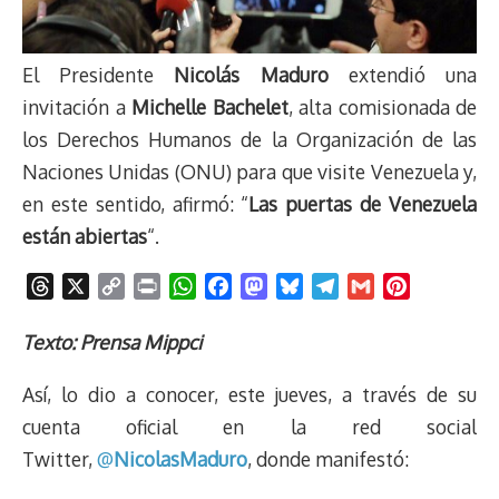
El Presidente
Nicolás Maduro
extendió una
invitación a
Michelle Bachelet
, alta comisionada de
los Derechos Humanos de la Organización de las
Naciones Unidas (ONU) para que visite Venezuela y,
en este sentido, afirmó: “
Las puertas de Venezuela
están abiertas
“.
T
X
C
P
W
F
M
B
T
G
P
h
o
r
h
a
a
l
e
m
i
r
p
i
a
c
s
u
l
a
n
Texto: Prensa Mippci
e
y
n
t
e
t
e
e
i
t
Así, lo dio a conocer, este jueves, a través de su
a
L
t
s
b
o
s
g
l
e
d
i
A
o
d
k
r
r
cuenta oficial en la red social
s
n
p
o
o
y
a
e
Twitter,
@
NicolasMaduro
, donde manifestó:
k
p
k
n
m
s