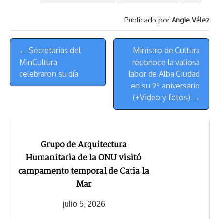
a
L
t
s
b
o
s
g
l
e
Publicado por
Angie Vélez
d
i
A
o
d
k
r
r
s
n
p
o
o
y
a
e
Menú
k
p
k
n
m
s
← Secretarias del
Ministro de Cultura
de
t
MinCultura
reconoce la valiosa
Navegación
celebraron su día
labor de Alba Ciudad
en su 9º aniversario
(+Video y fotos) →
Grupo de Arquitectura
Humanitaria de la ONU visitó
campamento temporal de Catia la
Mar
julio 5, 2026