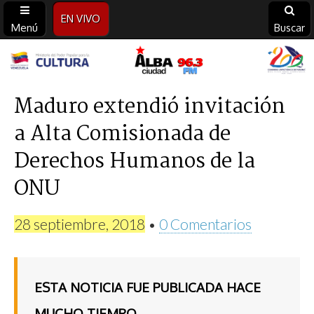
EN VIVO
Menú
Buscar
Alba
Ciudad
Maduro extendió invitación
a Alta Comisionada de
96.3
Derechos Humanos de la
FM
ONU
28 septiembre, 2018
•
0 Comentarios
ESTA NOTICIA FUE PUBLICADA HACE
MUCHO TIEMPO