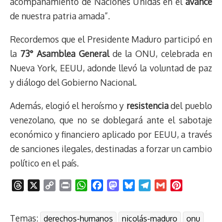
acompañamiento de Naciones Unidas en el
avance
de nuestra patria amada”.
Recordemos que el Presidente Maduro participó en
la
73° Asamblea General
de la ONU, celebrada en
Nueva York, EEUU, adonde llevó la voluntad de paz
y diálogo del Gobierno Nacional.
Además, elogió el heroísmo y
resistencia
del pueblo
venezolano, que no se doblegará ante el sabotaje
económico y financiero aplicado por EEUU, a través
de sanciones ilegales, destinadas a forzar un cambio
político en el país.
T
X
C
P
W
F
M
B
T
G
P
h
o
r
h
a
a
l
e
m
i
r
p
i
a
c
s
u
l
a
n
Temas:
derechos-humanos
nicolás-maduro
onu
e
y
n
t
e
t
e
e
i
t