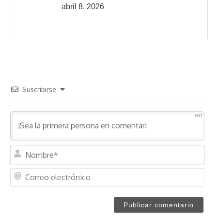
abril 8, 2026
Suscribirse
600
N
o
m
C
b
o
r
r
e
r
*
e