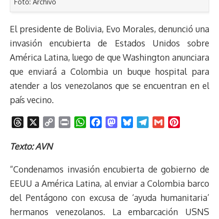
Foto: Archivo
El presidente de Bolivia, Evo Morales, denunció una
invasión encubierta de Estados Unidos sobre
América Latina, luego de que Washington anunciara
que enviará a Colombia un buque hospital para
atender a los venezolanos que se encuentran en el
país vecino.
T
X
C
P
W
F
M
B
T
G
P
h
o
r
h
a
a
l
e
m
i
r
p
i
a
c
s
u
l
a
n
Texto: AVN
e
y
n
t
e
t
e
e
i
t
“Condenamos invasión encubierta de gobierno de
a
L
t
s
b
o
s
g
l
e
d
i
A
o
d
k
r
r
EEUU a América Latina, al enviar a Colombia barco
s
n
p
o
o
y
a
e
del Pentágono con excusa de ‘ayuda humanitaria’
k
p
k
n
m
s
hermanos venezolanos. La embarcación USNS
t