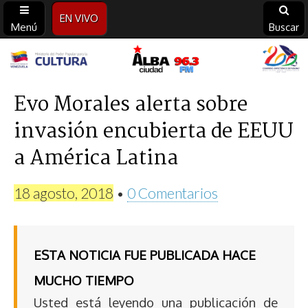
EN VIVO
Menú
Buscar
Alba
Ciudad
Evo Morales alerta sobre
invasión encubierta de EEUU
96.3
a América Latina
FM
18 agosto, 2018
•
0 Comentarios
ESTA NOTICIA FUE PUBLICADA HACE
MUCHO TIEMPO
Usted está leyendo una publicación de