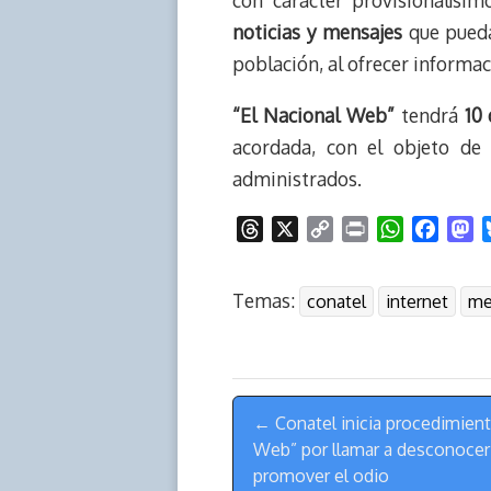
con carácter provisionalísim
noticias y mensajes
que puedan
población, al ofrecer informac
“El Nacional Web”
tendrá
10 
acordada, con el objeto de
administrados.
T
X
C
P
W
F
M
h
o
r
h
a
a
r
p
i
a
c
s
Temas:
conatel
internet
me
e
y
n
t
e
t
a
L
t
s
b
o
d
i
A
o
d
s
n
p
o
o
Menú
k
p
k
n
← Conatel inicia procedimient
de
Web” por llamar a desconocer 
Navegación
promover el odio