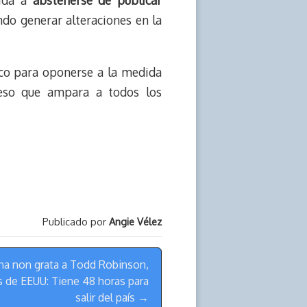
gida a
abstenerse de publicar
ndo generar alteraciones en la
nco para oponerse a la medida
ceso que ampara a todos los
Publicado por
Angie Vélez
na non grata a Todd Robinson,
 de EEUU: Tiene 48 horas para
salir del país →