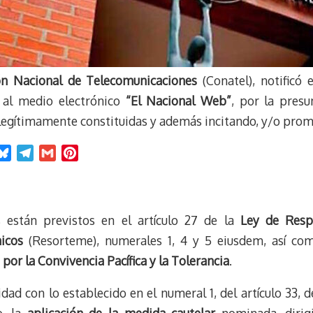
n Nacional de Telecomunicaciones
(Conatel), notificó 
al medio electrónico
“El Nacional Web”
, por la pres
legítimamente constituidas y además incitando, y/o prom
B
T
G
P
l
e
m
i
u
l
a
n
e
e
i
t
os están previstos en el artículo 27 de la
Ley de Resp
s
g
l
e
k
r
r
icos
(Resorteme), numerales 1, 4 y 5 eiusdem, así com
y
a
e
 por la Convivencia Pacífica y la Tolerancia
.
m
s
t
dad con lo establecido en el numeral 1, del artículo 33, 