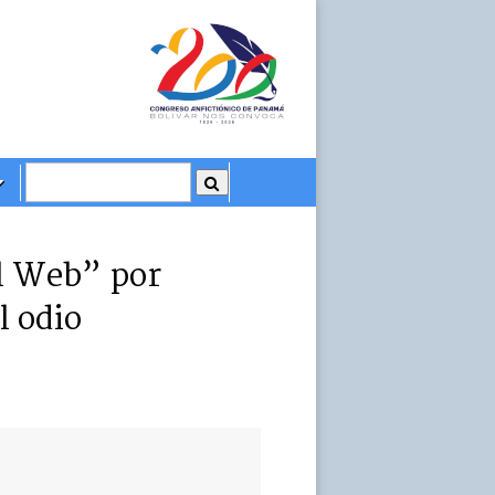
al Web” por
l odio