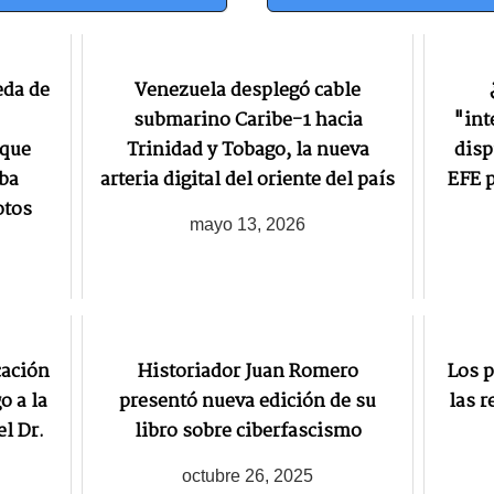
eda de
Venezuela desplegó cable
submarino Caribe-1 hacia
"int
 que
Trinidad y Tobago, la nueva
disp
ba
arteria digital del oriente del país
EFE p
otos
mayo 13, 2026
cación
Historiador Juan Romero
Los p
o a la
presentó nueva edición de su
las r
el Dr.
libro sobre ciberfascismo
octubre 26, 2025