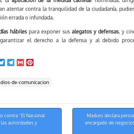
o, la
aplicación de la medida cautelar
nominada, diri
 atentar contra la tranquilidad de la ciudadanía, pudie
ión errada o infundada.
días hábiles
para exponer sus
alegatos y defensas
, y ci
 garantizar el derecho a la defensa y al debido pro
B
T
G
P
l
e
m
i
u
l
a
n
dios-de-comunicacion
e
e
i
t
s
g
l
e
k
r
r
y
a
e
m
s
o contra “El Nacional
Maduro declara perso
t
las autoridades y
encargado de negocios