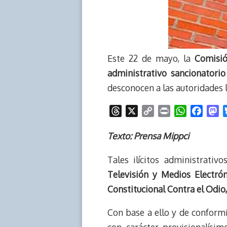
Este 22 de mayo, la
Comisió
administrativo sancionatorio
desconocen a las autoridades 
T
X
C
P
W
F
M
h
o
r
h
a
a
r
p
i
a
c
s
Texto: Prensa Mippci
e
y
n
t
e
t
Tales ilícitos administrativ
a
L
t
s
b
o
d
i
A
o
d
Televisión y Medios Electrón
s
n
p
o
o
Constitucional Contra el Odio,
k
p
k
n
Con base a ello y de conformi