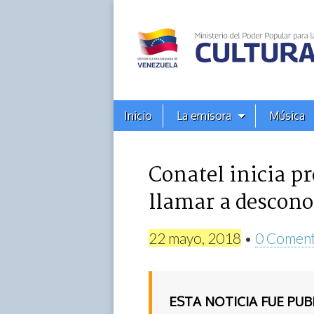
Alba
Ciudad
96.3
Menú
Skip
Inicio
La emisora
Música
principal
FM
to
content
Conatel inicia p
llamar a descono
22 mayo, 2018
•
0 Coment
ESTA NOTICIA FUE PU