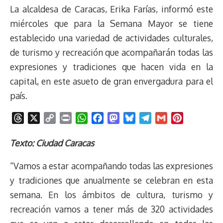
La alcaldesa de Caracas, Erika Farías, informó este
miércoles que para la Semana Mayor se tiene
establecido una variedad de actividades culturales,
de turismo y recreación que acompañarán todas las
expresiones y tradiciones que hacen vida en la
capital, en este asueto de gran envergadura para el
país.
T
X
C
P
W
F
M
B
T
G
P
h
o
r
h
a
a
l
e
m
i
r
p
i
a
c
s
u
l
a
n
Texto: Ciudad Caracas
e
y
n
t
e
t
e
e
i
t
“Vamos a estar acompañando todas las expresiones
a
L
t
s
b
o
s
g
l
e
d
i
A
o
d
k
r
r
y tradiciones que anualmente se celebran en esta
s
n
p
o
o
y
a
e
semana. En los ámbitos de cultura, turismo y
k
p
k
n
m
s
recreación vamos a tener más de 320 actividades
t