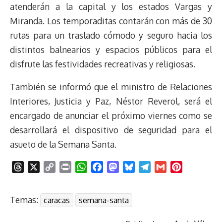
atenderán a la capital y los estados Vargas y
Miranda. Los temporaditas contarán con más de 30
rutas para un traslado cómodo y seguro hacia los
distintos balnearios y espacios públicos para el
disfrute las festividades recreativas y religiosas.
También se informó que el ministro de Relaciones
Interiores, Justicia y Paz, Néstor Reverol, será el
encargado de anunciar el próximo viernes como se
desarrollará el dispositivo de seguridad para el
asueto de la Semana Santa.
T
X
C
P
W
F
M
B
T
G
P
h
o
r
h
a
a
l
e
m
i
r
p
i
a
c
s
u
l
a
n
Temas:
caracas
semana-santa
e
y
n
t
e
t
e
e
i
t
a
L
t
s
b
o
s
g
l
e