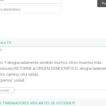
o
C
m
o
b
r
r
r
e
e
*
o
e
ora Ch
l
e
ás
c
t
io: Y desgraciadamente vendrán muchos otros muertos más.
r
enezuela RETORNE al ORDEN DEMOCRÁTICO, desgraciadament
ó
ro camino, otra salida.
n
piensa” usted.
i
c
ponder
o
O TRABAJADORES VIGILANTES DE OCCIDENTE