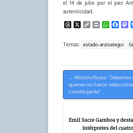
el 14 de julio por el juez 
autenticidad.
T
X
C
P
W
F
M
h
o
r
h
a
a
r
p
i
a
c
s
Temas:
estado-anzoategui
G
e
y
n
t
e
t
a
L
t
s
b
o
d
i
A
o
d
s
n
p
o
o
Menú
k
p
k
n
← Ministra Reyes: “Debemos 
de
quienes no fueron selecciona
Navegación
Constituyente”
Emil Sucre Gamboa y dest
intérpretes del cuatr