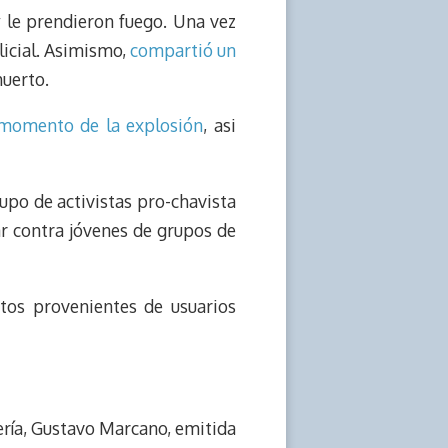
y le prendieron fuego. Una vez
licial. Asimismo,
compartió un
muerto.
 momento de la explosión
, asi
po de activistas pro-chavista
ar contra jóvenes de grupos de
tos provenientes de usuarios
ería, Gustavo Marcano, emitida