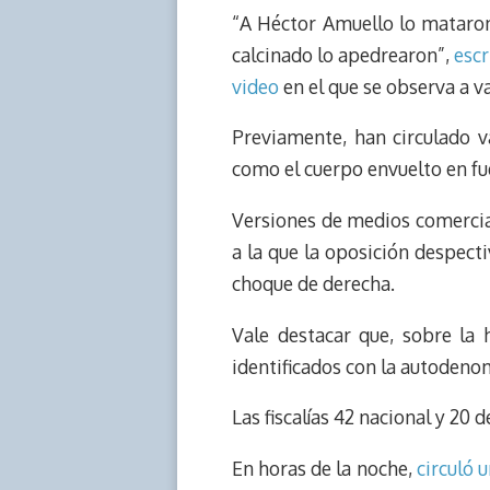
“A Héctor Amuello lo mataron 
a
L
t
s
b
o
d
i
A
o
d
calcinado lo apedrearon”,
esc
s
n
p
o
o
video
en el que se observa a v
k
p
k
n
Previamente, han circulado v
como el cuerpo envuelto en fu
Versiones de medios comercia
a la que la oposición despect
choque de derecha.
Vale destacar que, sobre la
identificados con la autodenom
Las fiscalías 42 nacional y 20
En horas de la noche,
circuló 