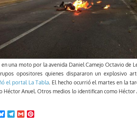
en una moto por la avenida Daniel Camejo Octavio de Lec
upos opositores quienes dispararon un explosivo art
ñó el portal La Tabla
. El hecho ocurrió el martes en la tar
o Héctor Anuel. Otros medios lo identifican como Héctor 
B
T
G
P
l
e
m
i
u
l
a
n
e
e
i
t