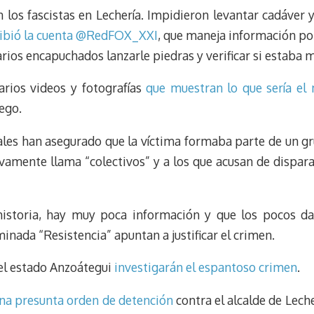
los fascistas en Lechería. Impidieron levantar cadáver 
s
g
l
e
k
r
r
ribió la cuenta @RedFOX_XXI
, que maneja información po
y
a
e
arios encapuchados lanzarle piedras y verificar si estaba 
m
s
t
arios videos y fotografías
que muestran lo que sería el
ego.
les han asegurado que la víctima formaba parte de un gru
ivamente llama “colectivos” y a los que acusan de dispar
 historia, hay muy poca información y que los pocos da
inada “Resistencia” apuntan a justificar el crimen.
 del estado Anzoátegui
investigarán el espantoso crimen
.
una presunta orden de detención
contra el alcalde de Lech