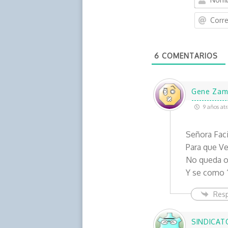
6
COMENTARIOS
Gene Zam
9 años atr
Señora Fac
Para que V
No queda ot
Y se como “
Res
SINDICAT