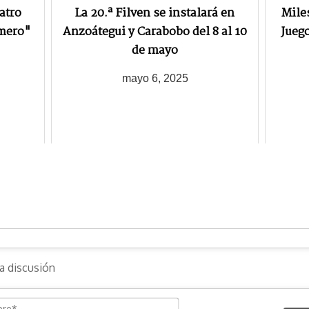
atro
La 20.ª Filven se instalará en
Miles
omero"
Anzoátegui y Carabobo del 8 al 10
Jueg
de mayo
mayo 6, 2025
N