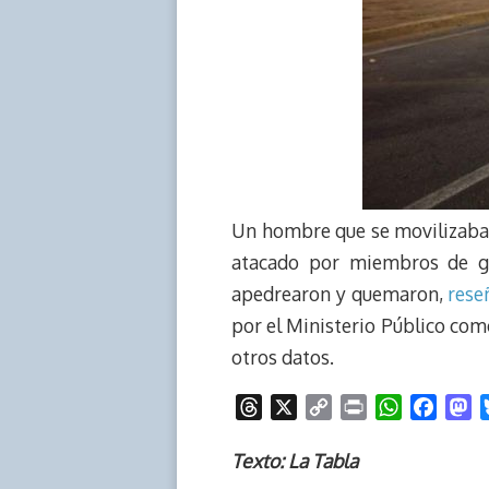
Un hombre que se movilizaba 
atacado por miembros de gr
apedrearon y quemaron,
rese
por el Ministerio Público com
otros datos.
T
X
C
P
W
F
M
h
o
r
h
a
a
r
p
i
a
c
s
Texto: La Tabla
e
y
n
t
e
t