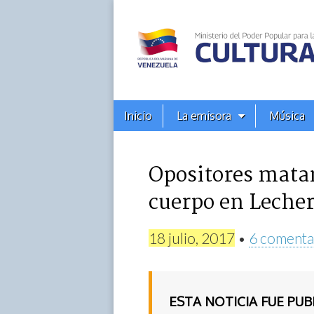
Alba
Ciudad
96.3
Menú
Skip
Inicio
La emisora
Música
principal
FM
to
content
Opositores mata
cuerpo en Lecher
18 julio, 2017
•
6 comenta
ESTA NOTICIA FUE PU