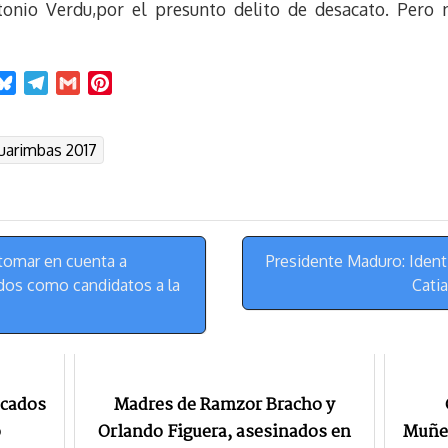
Antonio Verdu,por el presunto delito de desacato. Pero
B
T
G
P
l
e
m
i
u
l
a
n
uarimbas 2017
e
e
i
t
s
g
l
e
k
r
r
y
a
e
m
s
tomar en cuenta a
Presidente Maduro: Ident
t
dos como candidatos a la
Cati
acados
Madres de Ramzor Bracho y
o
Orlando Figuera, asesinados en
Muñeq