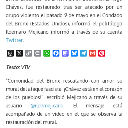
Chávez, fue restaurado tras ser atacado por un
grupo violento el pasado 9 de mayo en el Condado
del Bronx (Estados Unidos), informó el politólogo
Ildemaro Mejicano informó a través de su cuenta
Twitter
.
T
X
C
P
W
F
M
B
T
G
P
h
o
r
h
a
a
l
e
m
i
r
p
i
a
c
s
u
l
a
n
Texto: VTV
e
y
n
t
e
t
e
e
i
t
“Comunidad del Bronx rescatando con amor su
a
L
t
s
b
o
s
g
l
e
d
i
A
o
d
k
r
r
mural del ataque fascista. ¡Chávez está en el corazón
s
n
p
o
o
y
a
e
de los pueblos!”, escribió Mejicano a través de su
k
p
k
n
m
s
usuario
@ildemejicano
. El mensaje está
t
acompañado de un video en el que se observa la
restauración del mural.