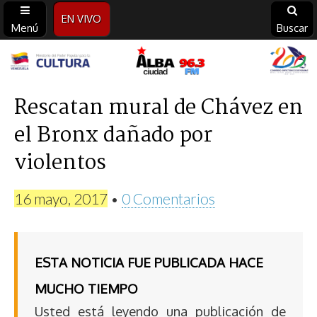
EN VIVO
Menú
Buscar
Alba
Ciudad
Rescatan mural de Chávez en
el Bronx dañado por
96.3
violentos
FM
16 mayo, 2017
•
0 Comentarios
ESTA NOTICIA FUE PUBLICADA HACE
MUCHO TIEMPO
Usted está leyendo una publicación de