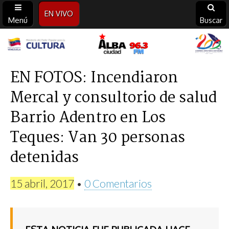
EN VIVO
Menú
Buscar
Alba
Ciudad
EN FOTOS: Incendiaron
Mercal y consultorio de salud
96.3
Barrio Adentro en Los
FM
Teques: Van 30 personas
detenidas
15 abril, 2017
•
0 Comentarios