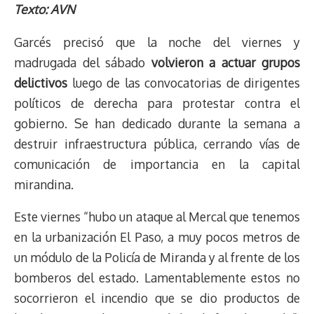
r
p
i
a
c
s
u
l
a
n
Texto: AVN
e
y
n
t
e
t
e
e
i
t
Garcés precisó que la noche del viernes y
a
L
t
s
b
o
s
g
l
e
d
i
A
o
d
k
r
r
madrugada del sábado
volvieron a actuar grupos
s
n
p
o
o
y
a
e
delictivos
luego de las convocatorias de dirigentes
k
p
k
n
m
s
políticos de derecha para protestar contra el
t
gobierno. Se han dedicado durante la semana a
destruir infraestructura pública, cerrando vías de
comunicación de importancia en la capital
mirandina.
Este viernes “hubo un ataque al Mercal que tenemos
en la urbanización El Paso, a muy pocos metros de
un módulo de la Policía de Miranda y al frente de los
bomberos del estado. Lamentablemente estos no
socorrieron el incendio que se dio productos de