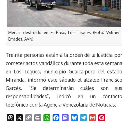
Mercal destruido en El Paso, Los Teques (Foto: Wilmer
Errades, AVN)
Treinta personas están a la orden de la Justicia por
cometer actos vandálicos durante toda esta semana
en Los Teques, municipio Guaicaipuro del estado
Miranda, informó este sábado el alcalde Francisco
Garcés. “Se determinarán cuáles son sus
responsabilidades”, indicó en un contacto
telefónico con la Agencia Venezolana de Noticias.
T
X
C
P
W
F
M
B
T
G
P
h
o
r
h
a
a
l
e
m
i