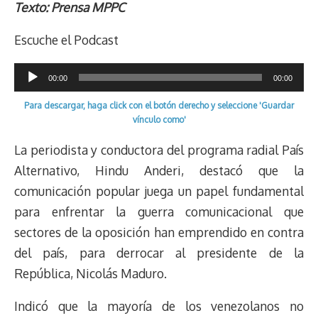
r
p
i
a
c
s
u
l
a
n
Texto: Prensa MPPC
e
y
n
t
e
t
e
e
i
t
Escuche el Podcast
a
L
t
s
b
o
s
g
l
e
d
i
A
o
d
k
r
r
Reproductor
s
n
p
o
o
y
a
e
00:00
00:00
k
p
k
n
m
s
de
Para descargar, haga click con el botón derecho y seleccione 'Guardar
t
audio
vínculo como'
La periodista y conductora del programa radial País
Alternativo, Hindu Anderi, destacó que la
comunicación popular juega un papel fundamental
para enfrentar la guerra comunicacional que
sectores de la oposición han emprendido en contra
del país, para derrocar al presidente de la
República, Nicolás Maduro.
Indicó que la mayoría de los venezolanos no