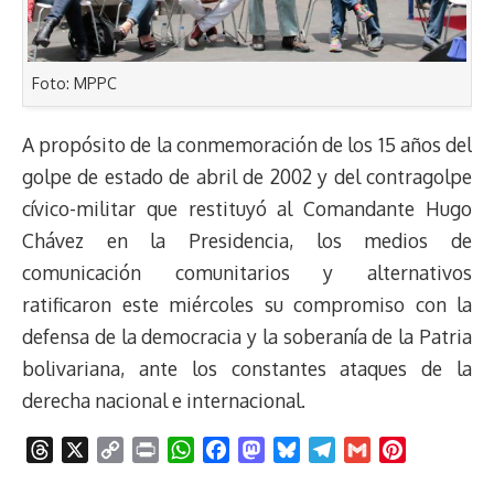
Foto: MPPC
A propósito de la conmemoración de los 15 años del
golpe de estado de abril de 2002 y del contragolpe
cívico-militar que restituyó al Comandante Hugo
Chávez en la Presidencia, los medios de
comunicación comunitarios y alternativos
ratificaron este miércoles su compromiso con la
defensa de la democracia y la soberanía de la Patria
bolivariana, ante los constantes ataques de la
derecha nacional e internacional.
T
X
C
P
W
F
M
B
T
G
P
h
o
r
h
a
a
l
e
m
i