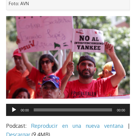
Foto: AVN
Reproductor
00:00
00:00
de
audio
Podcast:
Reproducir en una nueva ventana
|
Descargar
(9.4MB)