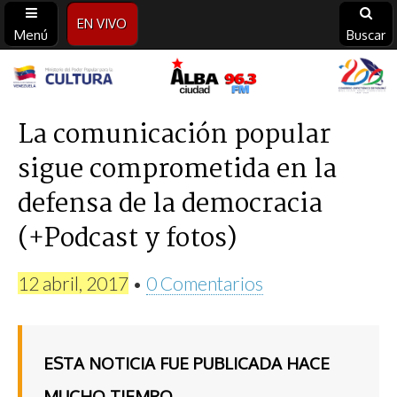
EN VIVO
Menú
Buscar
Alba
Ciudad
La comunicación popular
sigue comprometida en la
96.3
defensa de la democracia
FM
(+Podcast y fotos)
12 abril, 2017
•
0 Comentarios
ESTA NOTICIA FUE PUBLICADA HACE
MUCHO TIEMPO