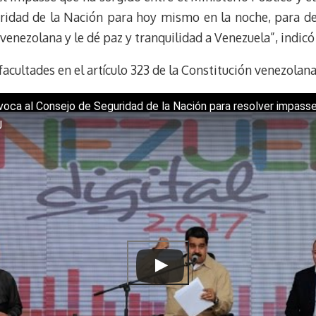
m
s
ridad de la Nación para hoy mismo en la noche, para del
t
 venezolana y le dé paz y tranquilidad a Venezuela”, indic
facultades en el artículo 323 de la Constitución venezolana
oca al Consejo de Seguridad de la Nación para resolver impasse
J