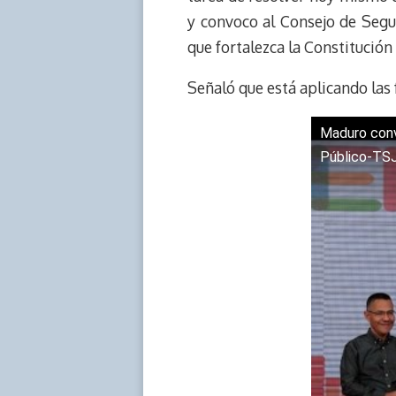
k
p
k
n
y convoco al Consejo de Segu
que fortalezca la Constitución
Señaló que está aplicando las 
Maduro conv
Público-TS