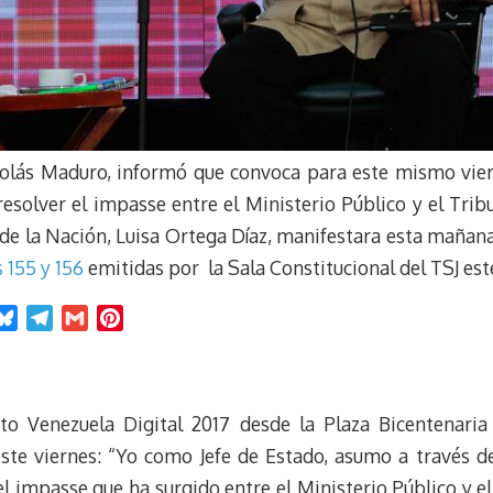
colás Maduro, informó que convoca para este mismo vier
esolver el impasse entre el Ministerio Público y el Tribu
l de la Nación, Luisa Ortega Díaz, manifestara esta mañan
 155 y 156
emitidas por la Sala Constitucional del TSJ est
B
T
G
P
l
e
m
i
u
l
a
n
e
e
i
t
to Venezuela Digital 2017 desde la Plaza Bicentenaria 
s
g
l
e
k
r
r
te viernes: “Yo como Jefe de Estado, asumo a través del
y
a
e
l impasse que ha surgido entre el Ministerio Público y el