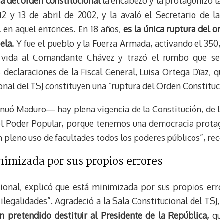
ra del orden constitucional
la encabezó y la protagonizó l
 12 y 13 de abril de 2002, y la avaló el Secretario de 
en aquel entonces. En 18 años,
es la única ruptura del o
ela.
Y fue el pueblo y la Fuerza Armada, activando el 350,
on vida al Comandante Chávez y trazó el rumbo que se
 declaraciones de la Fiscal General, Luisa Ortega Dïaz, q
ional del TSJ constituyen una “ruptura del Orden Constituc
nuó Maduro― hay plena vigencia de la Constitución, de los
l Poder Popular, porque tenemos una democracia protagón
n pleno uso de facultades todos los poderes públicos”, re
imizada por sus propios errores
onal, explicó que está minimizada por sus propios error
legalidades”. Agradeció a la Sala Constitucional del TSJ,
n pretendido destituir al Presidente de la República,
qu