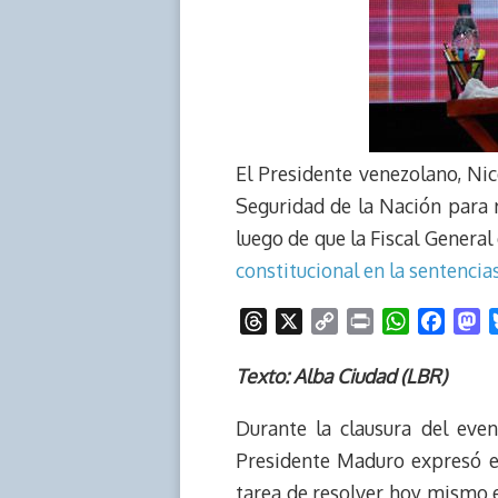
El Presidente venezolano, Ni
Seguridad de la Nación para r
luego de que la Fiscal Genera
constitucional en la sentencias
T
X
C
P
W
F
M
h
o
r
h
a
a
r
p
i
a
c
s
Texto: Alba Ciudad (LBR)
e
y
n
t
e
t
Durante la clausura del even
a
L
t
s
b
o
d
i
A
o
d
Presidente Maduro expresó es
s
n
p
o
o
tarea de resolver hoy mismo e