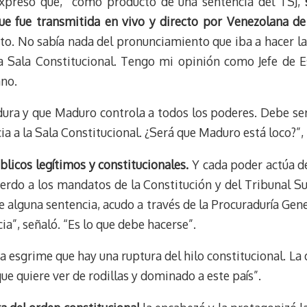
expresó que, “como producto de una sentencia del TSJ,
ue fue transmitida en vivo y directo por Venezolana de 
cto. No sabía nada del pronunciamiento que iba a hacer l
la Sala Constitucional. Tengo mi opinión como Jefe de E
ano.
ura y que Maduro controla a todos los poderes. Debe ser 
encia a la Sala Constitucional. ¿Será que Maduro está loco?”
licos legítimos y constitucionales.
Y cada poder actúa de
uerdo a los mandatos de la Constitución y del Tribunal Su
 alguna sentencia, acudo a través de la Procuraduría Gener
ia”, señaló. “Es lo que debe hacerse”.
a esgrime que hay una ruptura del hilo constitucional. La
que quiere ver de rodillas y dominado a este país”.