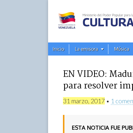
Alba
Ciudad
96.3
Menú
Skip
Inicio
La emisora
Música
principal
FM
to
content
EN VIDEO: Maduro
para resolver im
31 marzo, 2017
•
1 comen
ESTA NOTICIA FUE PU