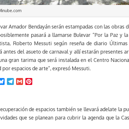
 Minube.com
evar Amador Bendayán serán estampadas con las obras de
posiblemente pasará a llamarse Bulevar “Por la Paz y la 
tista, Roberto Messuti según reseña de diario Últimas
á antes del asueto de carnaval y allí estarán presentes a
una gran tarima que será instalada en el Centro Nacional
 por espacios de arte”, expresó Messuti.
B
T
G
P
l
e
m
i
u
l
a
n
e
e
i
t
 recuperación de espacios también se llevará adelate la p
s
g
l
e
k
r
r
tividades que se planean para cubrir la agenda que la Cas
y
a
e