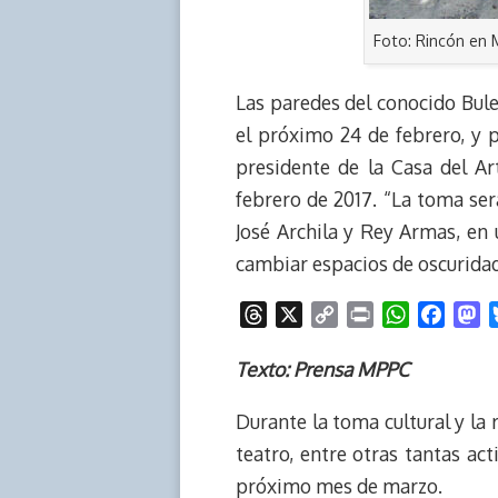
Foto: Rincón en
Las paredes del conocido Bul
el próximo 24 de febrero, y 
presidente de la Casa del Ar
febrero de 2017. “La toma ser
José Archila y Rey Armas, en 
cambiar espacios de oscuridad
T
X
C
P
W
F
M
h
o
r
h
a
a
r
p
i
a
c
s
Texto: Prensa MPPC
e
y
n
t
e
t
Durante la toma cultural y la
a
L
t
s
b
o
d
i
A
o
d
teatro, entre otras tantas ac
s
n
p
o
o
próximo mes de marzo.