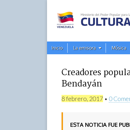
Alba
Ciudad
96.3
Menú
Skip
Inicio
La emisora
Música
principal
FM
to
content
Creadores popula
Bendayán
8 febrero, 2017
•
0 Comen
ESTA NOTICIA FUE PU