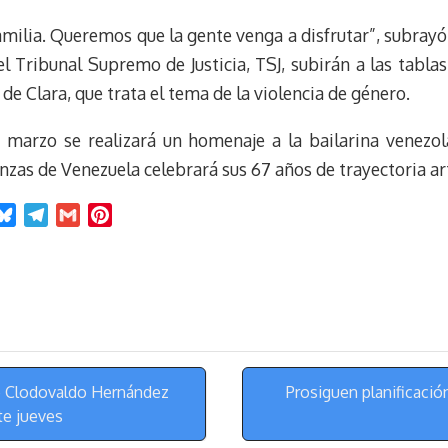
m
s
t
amilia. Queremos que la gente venga a disfrutar”, subray
l Tribunal Supremo de Justicia, TSJ, subirán a las tablas
de Clara, que trata el tema de la violencia de género.
 marzo se realizará un homenaje a la bailarina venezo
zas de Venezuela celebrará sus 67 años de trayectoria art
B
T
G
P
l
e
m
i
u
l
a
n
e
e
i
t
s
g
l
e
k
r
r
y
a
e
m
s
e Clodovaldo Hernández
Prosiguen planificació
t
te jueves