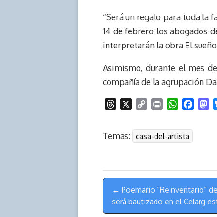
k
p
k
n
“Será un regalo para toda la f
14 de febrero los abogados de
interpretarán la obra El sueño 
Asimismo, durante el mes de
compañía de la agrupación Dan
T
X
C
P
W
F
M
h
o
r
h
a
a
r
p
i
a
c
s
Temas:
casa-del-artista
e
y
n
t
e
t
a
L
t
s
b
o
d
i
A
o
d
s
n
p
o
o
Menú
k
p
k
n
← Poemario “Reinventario” d
de
será bautizado en el Celarg es
Navegación