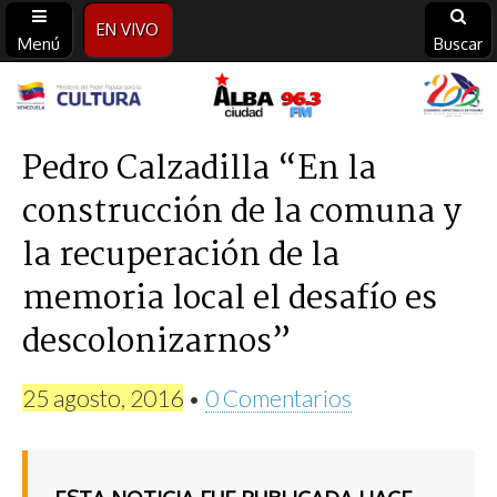
EN VIVO
Menú
Buscar
Alba
Ciudad
Pedro Calzadilla “En la
construcción de la comuna y
96.3
la recuperación de la
FM
memoria local el desafío es
descolonizarnos”
25 agosto, 2016
•
0 Comentarios