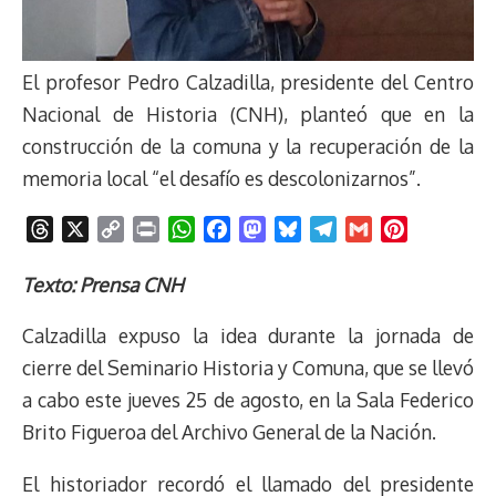
El profesor Pedro Calzadilla, presidente del Centro
Nacional de Historia (CNH), planteó que en la
construcción de la comuna y la recuperación de la
memoria local “el desafío es descolonizarnos”.
T
X
C
P
W
F
M
B
T
G
P
h
o
r
h
a
a
l
e
m
i
r
p
i
a
c
s
u
l
a
n
Texto: Prensa CNH
e
y
n
t
e
t
e
e
i
t
Calzadilla expuso la idea durante la jornada de
a
L
t
s
b
o
s
g
l
e
d
i
A
o
d
k
r
r
cierre del Seminario Historia y Comuna, que se llevó
s
n
p
o
o
y
a
e
a cabo este jueves 25 de agosto, en la Sala Federico
k
p
k
n
m
s
Brito Figueroa del Archivo General de la Nación.
t
El historiador recordó el llamado del presidente