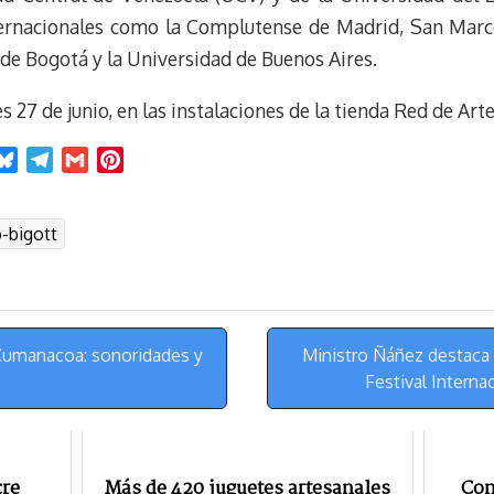
ternacionales como la Complutense de Madrid, San Marc
e Bogotá y la Universidad de Buenos Aires.
s 27 de junio, en las instalaciones de la tienda Red de Ar
B
T
G
P
l
e
m
i
u
l
a
n
o-bigott
e
e
i
t
s
g
l
e
k
r
r
y
a
e
m
s
 “Cumanacoa: sonoridades y
Ministro Ñáñez destaca 
t
Festival Interna
cre
Más de 420 juguetes artesanales
Con