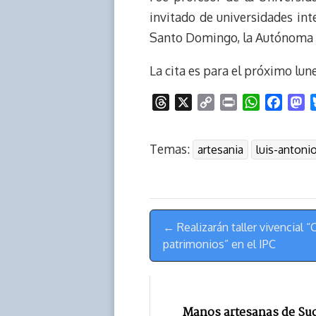
invitado de universidades in
Santo Domingo, la Autónoma d
La cita es para el próximo lune
T
X
C
P
W
F
M
h
o
r
h
a
a
r
p
i
a
c
s
Temas:
artesania
luis-antoni
e
y
n
t
e
t
a
L
t
s
b
o
d
i
A
o
d
s
n
p
o
o
Menú
k
p
k
n
← Realizarán taller vivencial
de
patrimonios” en el IPC
Navegación
Manos artesanas de Su