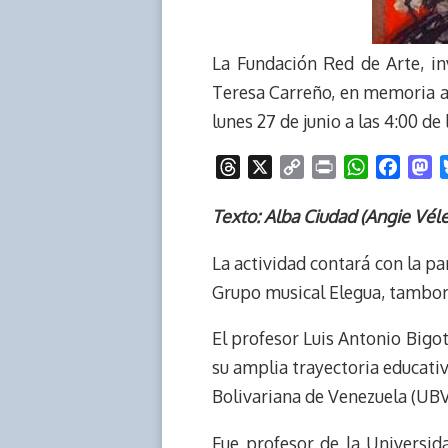
La Fundación Red de Arte, in
Teresa Carreño, en memoria al 
lunes 27 de junio a las 4:00 de 
T
X
C
P
W
F
M
h
o
r
h
a
a
r
p
i
a
c
s
Texto: Alba Ciudad (Angie Véle
e
y
n
t
e
t
La actividad contará con la par
a
L
t
s
b
o
d
i
A
o
d
Grupo musical Elegua, tambor
s
n
p
o
o
k
p
k
n
El profesor Luis Antonio Bigot
su amplia trayectoria educat
Bolivariana de Venezuela (UBV
Fue profesor de la Universid