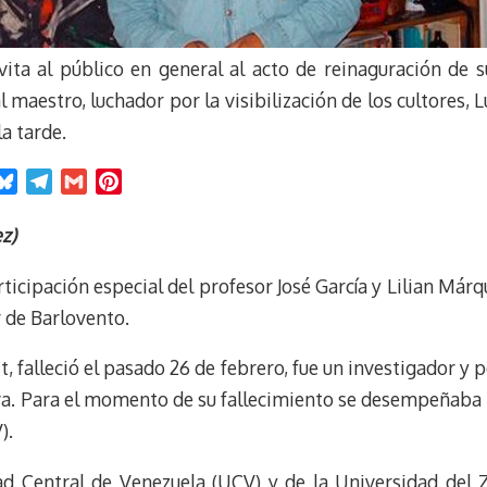
vita al público en general al acto de reinaguración de s
maestro, luchador por la visibilización de los cultores, 
la tarde.
B
T
G
P
l
e
m
i
u
l
a
n
z)
e
e
i
t
ticipación especial del profesor José García y Lilian Márq
s
g
l
e
k
r
r
 de Barlovento.
y
a
e
m
s
t, falleció el pasado 26 de febrero, fue un investigador y
t
iva. Para el momento de su fallecimiento se desempeñaba 
).
ad Central de Venezuela (UCV) y de la Universidad del Z