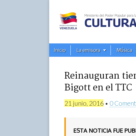
Alba
Ciudad
96.3
Menú
Skip
Inicio
La emisora
Música
principal
FM
to
content
Reinauguran tien
Bigott en el TTC
21 junio, 2016
•
0 Coment
ESTA NOTICIA FUE PU