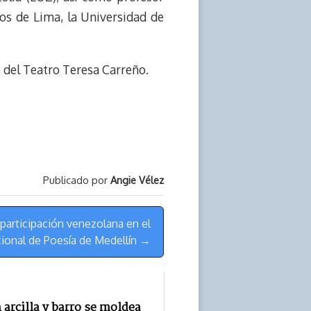
os de Lima, la Universidad de
te del Teatro Teresa Carreño.
Publicado por
Angie Vélez
participación venezolana en el
cional de Poesía de Medellín →
 arcilla y barro se moldea