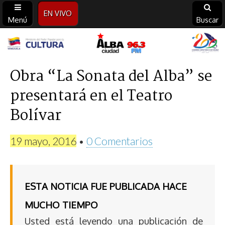
EN VIVO
Menú
Buscar
Alba
Ciudad
Obra “La Sonata del Alba” se
presentará en el Teatro
96.3
Bolívar
FM
19 mayo, 2016
•
0 Comentarios
ESTA NOTICIA FUE PUBLICADA HACE
MUCHO TIEMPO
Usted está leyendo una publicación de