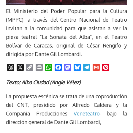
El Ministerio del Poder Popular para la Cultura
(MPPC), a través del Centro Nacional de Teatro
invitan a la comunidad para que asistan a ver la
pieza teatral “La Sonata del Alba”, en el Teatro
Bolívar de Caracas, original de César Rengifo y
dirigida por Dante Gil Lombardi.
T
X
C
P
W
F
M
B
T
G
P
h
o
r
h
a
a
l
e
m
i
r
p
i
a
c
s
u
l
a
n
Texto: Alba Ciudad (Angie Vélez)
e
y
n
t
e
t
e
e
i
t
La propuesta escénica se trata de una coproducción
a
L
t
s
b
o
s
g
l
e
d
i
A
o
d
k
r
r
del CNT, presidido por Alfredo Caldera y la
s
n
p
o
o
y
a
e
Compañia Producciones
Veneteatro
, bajo la
k
p
k
n
m
s
dirección general de Dante Gil Lombardi,
t