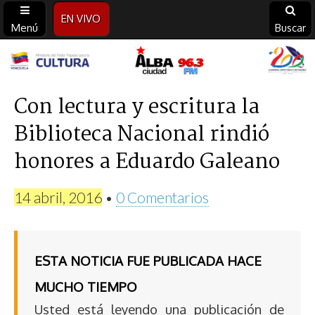
EN VIVO
Menú
Buscar
Alba
Ciudad
Con lectura y escritura la
Biblioteca Nacional rindió
96.3
honores a Eduardo Galeano
FM
14 abril, 2016
•
0 Comentarios
ESTA NOTICIA FUE PUBLICADA HACE
MUCHO TIEMPO
Usted está leyendo una publicación de