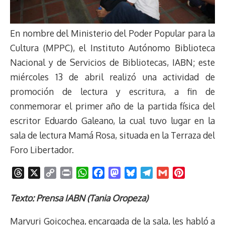
En nombre del Ministerio del Poder Popular para la
Cultura (MPPC), el Instituto Autónomo Biblioteca
Nacional y de Servicios de Bibliotecas, IABN; este
miércoles 13 de abril realizó una actividad de
promoción de lectura y escritura, a fin de
conmemorar el primer año de la partida física del
escritor Eduardo Galeano, la cual tuvo lugar en la
sala de lectura Mamá Rosa, situada en la Terraza del
Foro Libertador.
T
X
C
P
W
F
M
B
T
G
P
h
o
r
h
a
a
l
e
m
i
r
p
i
a
c
s
u
l
a
n
Texto: Prensa IABN (Tania Oropeza)
e
y
n
t
e
t
e
e
i
t
Maryuri Goicochea, encargada de la sala, les habló a
a
L
t
s
b
o
s
g
l
e