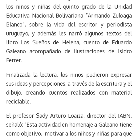
d
i
A
o
d
k
r
r
los niños y niñas del quinto grado de la Unidad
s
n
p
o
o
y
a
e
Educativa Nacional Bolivariana “Armando Zuloaga
k
p
k
n
m
s
Blanco”, sobre la vida del escritor y periodista
t
uruguayo, y además les narró algunos textos del
libro Los Sueños de Helena, cuento de Eduardo
Galeano acompañado de ilustraciones de Isidro
Ferrer.
Finalizada la lectura, los niños pudieron expresar
sus ideas y percepciones, a través de la escritura y el
dibujo, creando cuentos realizados con material
reciclable.
El profesor Sady Arturo Loaiza, director del IABN,
señaló: “Esta actividad en homenaje a Galeano tiene
como objetivo, motivar a los niños y niñas para que